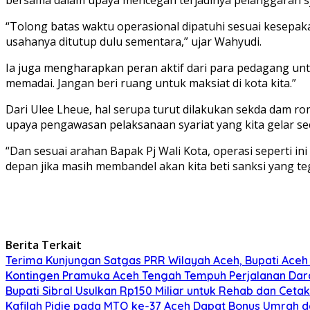
“Tolong batas waktu operasional dipatuhi sesuai kesepa
usahanya ditutup dulu sementara,” ujar Wahyudi.
Ia juga mengharapkan peran aktif dari para pedagang unt
memadai. Jangan beri ruang untuk maksiat di kota kita.”
Dari Ulee Lheue, hal serupa turut dilakukan sekda dam r
upaya pengawasan pelaksanaan syariat yang kita gelar seca
“Dan sesuai arahan Bapak Pj Wali Kota, operasi seperti in
depan jika masih membandel akan kita beti sanksi yang te
Berita Terkait
Terima Kunjungan Satgas PRR Wilayah Aceh, Bupati Aceh
Kontingen Pramuka Aceh Tengah Tempuh Perjalanan Darat
Bupati Sibral Usulkan Rp150 Miliar untuk Rehab dan Cetak
Kafilah Pidie pada MTQ ke-37 Aceh Dapat Bonus Umrah da