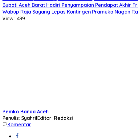
Bupati Aceh Barat Hadiri Penyampaian Pendapat Akhir F
Wabup Raja Sayang Lepas Kontingen Pramuka Nagan Raya
View :
499
Pemko Banda Aceh
Penulis: Syahril
Editor: Redaksi
Komentar