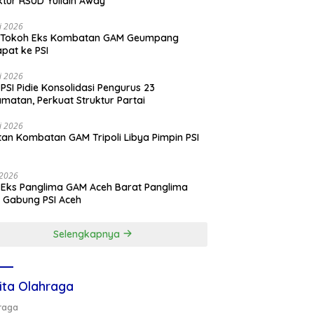
ktur RSUD Yulidin Away
li 2026
 Tokoh Eks Kombatan GAM Geumpang
pat ke PSI
li 2026
PSI Pidie Konsolidasi Pengurus 23
matan, Perkuat Struktur Partai
li 2026
an Kombatan GAM Tripoli Libya Pimpin PSI
e
i 2026
 Eks Panglima GAM Aceh Barat Panglima
 Gabung PSI Aceh
Selengkapnya
ita Olahraga
raga