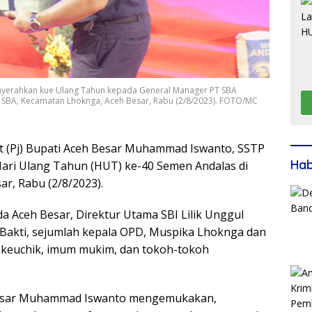
nyerahkan kue Ulang Tahun kepada General Manager PT SBA
 SBA, Kecamatan Lhoknga, Aceh Besar, Rabu (2/8/2023). FOTO/MC
t (Pj) Bupati Aceh Besar Muhammad Iswanto, SSTP
Ha
ari Ulang Tahun (HUT) ke-40 Semen Andalas di
r, Rabu (2/8/2023).
a Aceh Besar, Direktur Utama SBI Lilik Unggul
akti, sejumlah kepala OPD, Muspika Lhoknga dan
ra keuchik, imum mukim, dan tokoh-tokoh
Besar Muhammad Iswanto mengemukakan,