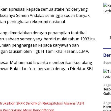
ikan apresiasi kepada semua stake holder yang
ksesnya Semen Andalas sehingga sudah banyak
dan peningkatan ekonomi nasional.
ang dimeriahkan dengan penampilan teatrikal
rusahaan semen yang berdiri mulai tahun 1993 itu.
ejumlah penghargaan kepada karyawan dan
engan tausiah oleh Tgk H Tamlikha Hasan,Lc,.MA.
Ber
eh Besar Muhammad Iswanto memberikan kue ulang
Seput
ar Bakti dan foto bersama dengan Direktur SBI
3 Agu
Terp
Gol
3 Agu
struksikan SKPK Serahkan Rekapitulasi Absensi ASN
Komi
tan Perpanjang Masa Pendaftaran