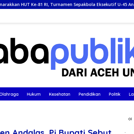
I, Turnamen Sepakbola Eksekutif U-45 Antar Kecamatan Se-Ba
Olahraga
Hukum
Kesehatan
Pendidikan
Politik
La
oi
en Andalas, Pj Bupati Sebut
.