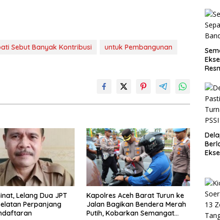
pati Sebut Banyak Kontribusi
untuk Pembangunan
Sema
Ekse
Resm
Dela
Berl
Ekse
Ace
inat, Lelang Dua JPT
Kapolres Aceh Barat Turun ke
Selatan Perpanjang
Jalan Bagikan Bendera Merah
ndaftaran
Putih, Kobarkan Semangat