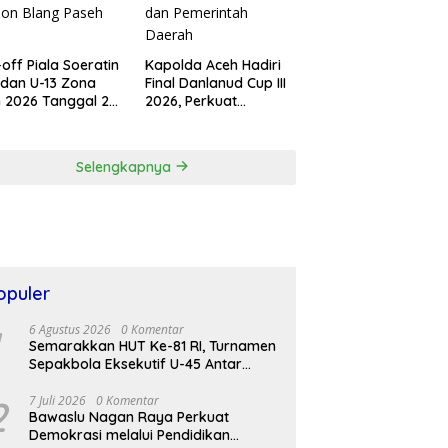
-off Piala Soeratin
Kapolda Aceh Hadiri
 dan U-13 Zona
Final Danlanud Cup III
 2026 Tanggal 20
2026, Perkuat
tus di Stadion
Sinergitas TNI-Polri
g Paseh Sigli
dan Pemerintah
Daerah
Selengkapnya
opuler
6 Agustus 2026
0 Komentar
Semarakkan HUT Ke-81 RI, Turnamen
Sepakbola Eksekutif U-45 Antar
Kecamatan Se-Banda Aceh Resmi
Bergulir
2
7 Juli 2026
0 Komentar
Bawaslu Nagan Raya Perkuat
Demokrasi melalui Pendidikan