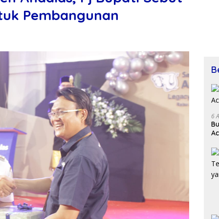
ntuk Pembangunan
B
6 
Bu
Ac