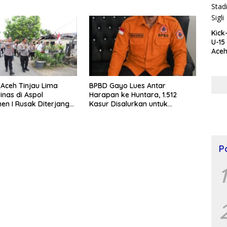
Kemerdekaan Jelang HUT Ke-
81 RI
Kick
U-15
Aceh
Agus
Blan
Aceh Tinjau Lima
BPBD Gayo Lues Antar
nas di Aspol
Harapan ke Huntara, 1.512
n I Rusak Diterjang
Kasur Disalurkan untuk
ncang Disertai Hujan
Penyintas Bencana
P
1