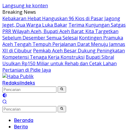
Langsung ke konten
Breaking News
Kebakaran Hebat Hanguskan 96 Kios di Pasar Jagong
Jeget, Dua Warga Luka Bakar
Terima Kunjungan Satgas
PRR Wilayah Aceh, Bupati Aceh Barat: Kita Targetkan
Sebelum Desember Semua Selesai
Kontingen Pramuka
Aceh Tengah Tempuh Perjalanan Darat Menuju Jamnas
XII di Cibubur
Pemkab Aceh Besar Dukung Peningkatan
Kompetensi Tenaga Kerja Konstruksi
Bupati Sibral
Usulkan Rp150 Miliar untuk Rehab dan Cetak Lahan
Pertanian di Pidie Jaya
Redaksi
Indeks
Beranda
Berita