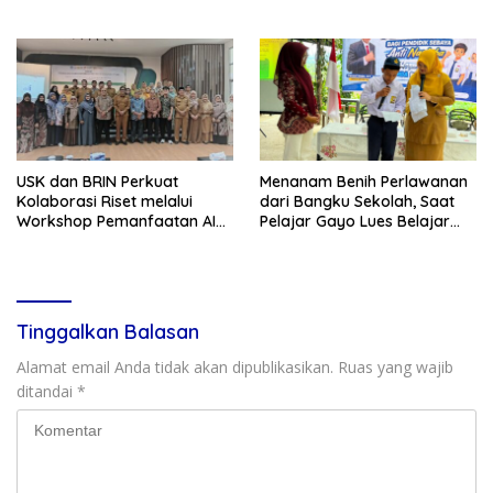
Sabang
2026–2030
USK dan BRIN Perkuat
Menanam Benih Perlawanan
Kolaborasi Riset melalui
dari Bangku Sekolah, Saat
Workshop Pemanfaatan AI
Pelajar Gayo Lues Belajar
dalam Pembelajaran dan
Menjadi Duta Anti Narkoba
Penelitian
Tinggalkan Balasan
Alamat email Anda tidak akan dipublikasikan.
Ruas yang wajib
ditandai
*