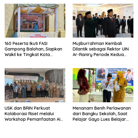
160 Peserta Ikuti FASI
Mujiburrahman Kembali
Gampong Balohan, Siapkan
Dilantik sebagai Rektor UIN
Wakil ke Tingkat Kota
Ar-Raniry Periode Kedua
Sabang
2026–2030
USK dan BRIN Perkuat
Menanam Benih Perlawanan
Kolaborasi Riset melalui
dari Bangku Sekolah, Saat
Workshop Pemanfaatan AI
Pelajar Gayo Lues Belajar
dalam Pembelajaran dan
Menjadi Duta Anti Narkoba
Penelitian