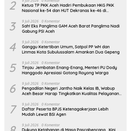
2
9 Juli 2026
0 Komentar
Ketua TP PKK Aceh Hadiri Pembukaan HKG PKK
Nasional ke-54 dan HUT Dekranas ke-46 di
Makassar
3
9 Juli 2026
0 Komentar
Sah! Eks Panglima GAM Aceh Barat Panglima Nadi
Gabung PSI Aceh
4
9 Juli 2026
0 Komentar
Ganggu Ketertiban Umum, Satpol PP WH dan
Linmas Kota Subulussalam Amankan Dua Gepeng
5
9 Juli 2026
0 Komentar
Tinjau Jembatan Enang-Enang, Menteri PU Dody
Hanggodo Apresiasi Gotong Royong Warga
6
9 Juli 2026
0 Komentar
Pengadilan Negeri Jantho Naik Kelas IB, Wabup
Aceh Besar Harap Tingkatkan Kualitas Pelayanan
Hukum
7
9 Juli 2026
0 Komentar
Daftar Peserta BPJS Ketenagakerjaan Lebih
Mudah Lewat BSI Agen
8
9 Juli 2026
0 Komentar
Dukung Ketahanan di Masa Pascabencana, Kini