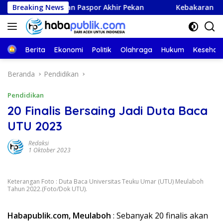
Langsung
anan Paspor Akhir Pekan
Breaking News
Kebakaran Hebat Hanguskan 96
ke
konten
Beranda
Berita
Ekonomi
Politik
Olahraga
Hukum
Kesehat
Beranda
Pendidikan
Pendidikan
20 Finalis Bersaing Jadi Duta Baca
UTU 2023
Redaksi
1 Oktober 2023
Keterangan Foto : Duta Baca Universitas Teuku Umar (UTU) Meulaboh
Tahun 2022.(Foto/Dok UTU).
Habapublik.com, Meulaboh
: Sebanyak 20 finalis akan