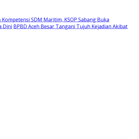
n Kompetensi SDM Maritim, KSOP Sabang Buka
a Dini
BPBD Aceh Besar Tangani Tujuh Kejadian Akibat