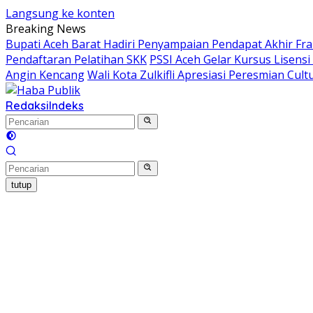
Langsung ke konten
Breaking News
Bupati Aceh Barat Hadiri Penyampaian Pendapat Akhir F
Pendaftaran Pelatihan SKK
PSSI Aceh Gelar Kursus Lisensi 
Angin Kencang
Wali Kota Zulkifli Apresiasi Peresmian C
Redaksi
Indeks
tutup