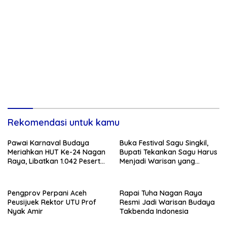
Rekomendasi untuk kamu
Pawai Karnaval Budaya
Buka Festival Sagu Singkil,
Meriahkan HUT Ke-24 Nagan
Bupati Tekankan Sagu Harus
Raya, Libatkan 1.042 Peserta
Menjadi Warisan yang
dari Delapan SMP
Menggerakkan Ekonomi
Masa Depan
Pengprov Perpani Aceh
Rapai Tuha Nagan Raya
Peusijuek Rektor UTU Prof
Resmi Jadi Warisan Budaya
Nyak Amir
Takbenda Indonesia