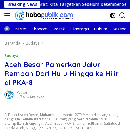
Langsung
Aceh Barat: Kita Targetkan Sebelum Desember Semua Selesai
Breaking News
ke
konten
Beranda
Berita
Ekonomi
Politik
Olahraga
Hukum
Kesehat
Beranda
Budaya
Budaya
Aceh Besar Pamerkan Jalur
Rempah Dari Hulu Hingga ke Hilir
di PKA-8
Redaksi
5 November 2023
Pj Bupati Aceh Besar, Muhammad Iswanto SSTP MM berbincang dengan
pengrajin Teunun tradisional (Teupen) yang berdiri tahun 1970
ditampilkan di Anjongan Aceh Besar PKA-8 Taman Sulthanah Safiatuddin,
Banda Aceh, Minggu (5/11/2023). FOTO/MC ACEH BESAR