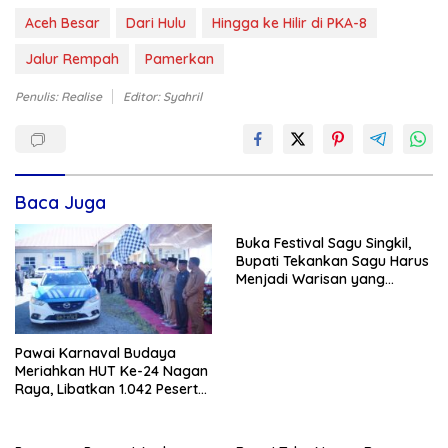
Aceh Besar
Dari Hulu
Hingga ke Hilir di PKA-8
Jalur Rempah
Pamerkan
Penulis: Realise
Editor: Syahril
Baca Juga
Buka Festival Sagu Singkil,
Bupati Tekankan Sagu Harus
Menjadi Warisan yang
Menggerakkan Ekonomi
Masa Depan
Pawai Karnaval Budaya
Meriahkan HUT Ke-24 Nagan
Raya, Libatkan 1.042 Peserta
dari Delapan SMP