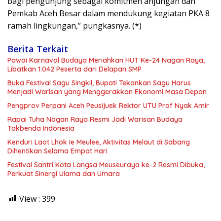
bagi pengunjung sebagai komitmen anjungan dan
Pemkab Aceh Besar dalam mendukung kegiatan PKA 8
ramah lingkungan,” pungkasnya. (*)
Berita Terkait
Pawai Karnaval Budaya Meriahkan HUT Ke-24 Nagan Raya,
Libatkan 1.042 Peserta dari Delapan SMP
Buka Festival Sagu Singkil, Bupati Tekankan Sagu Harus
Menjadi Warisan yang Menggerakkan Ekonomi Masa Depan
Pengprov Perpani Aceh Peusijuek Rektor UTU Prof Nyak Amir
Rapai Tuha Nagan Raya Resmi Jadi Warisan Budaya
Takbenda Indonesia
Kenduri Laot Lhok Ie Meulee, Aktivitas Melaut di Sabang
Dihentikan Selama Empat Hari
Festival Santri Kota Langsa Meuseuraya ke-2 Resmi Dibuka,
Perkuat Sinergi Ulama dan Umara
View :
399