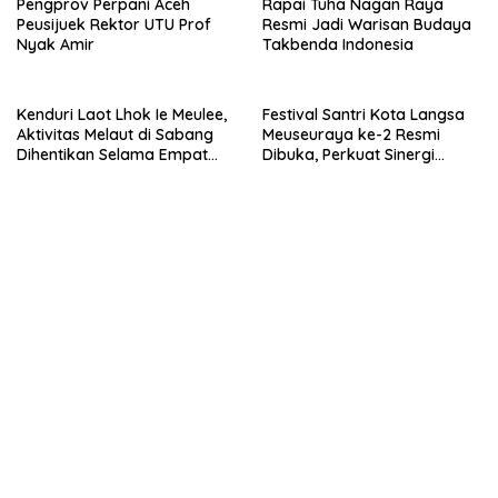
Pengprov Perpani Aceh
Rapai Tuha Nagan Raya
Peusijuek Rektor UTU Prof
Resmi Jadi Warisan Budaya
Nyak Amir
Takbenda Indonesia
Kenduri Laot Lhok Ie Meulee,
Festival Santri Kota Langsa
Aktivitas Melaut di Sabang
Meuseuraya ke-2 Resmi
Dihentikan Selama Empat
Dibuka, Perkuat Sinergi
Hari
Ulama dan Umara