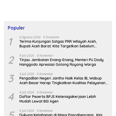
Populer
1
9 Agustus 2026
0 Komentar
Terima Kunjungan Satgas PRR Wilayah Aceh,
Bupati Aceh Barat: Kita Targetkan Sebelum
Desember Semua Selesai
2
9 Juli 2026
0 Komentar
Tinjau Jembatan Enang-Enang, Menteri PU Dody
Hanggodo Apresiasi Gotong Royong Warga
3
9 Juli 2026
0 Komentar
Pengadilan Negeri Jantho Naik Kelas IB, Wabup
Aceh Besar Harap Tingkatkan Kualitas Pelayanan
Hukum
4
9 Juli 2026
0 Komentar
Daftar Peserta BPJS Ketenagakerjaan Lebih
Mudah Lewat BSI Agen
5
9 Juli 2026
0 Komentar
Dukung Ketahanan di Masa Pascabencana, Kini