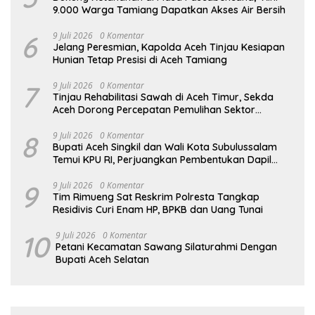
9.000 Warga Tamiang Dapatkan Akses Air Bersih
6
9 Juli 2026
0 Komentar
Jelang Peresmian, Kapolda Aceh Tinjau Kesiapan
Hunian Tetap Presisi di Aceh Tamiang
7
9 Juli 2026
0 Komentar
Tinjau Rehabilitasi Sawah di Aceh Timur, Sekda
Aceh Dorong Percepatan Pemulihan Sektor
Pertanian
8
9 Juli 2026
0 Komentar
Bupati Aceh Singkil dan Wali Kota Subulussalam
Temui KPU RI, Perjuangkan Pembentukan Dapil
Baru
9
9 Juli 2026
0 Komentar
Tim Rimueng Sat Reskrim Polresta Tangkap
Residivis Curi Enam HP, BPKB dan Uang Tunai
10
9 Juli 2026
0 Komentar
Petani Kecamatan Sawang Silaturahmi Dengan
Bupati Aceh Selatan