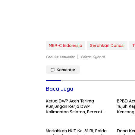
MER-C Indonesia
Serahkan Donasi
T
Penulis: Maulidar
Editor: Syahril
Komentar
Baca Juga
Ketua DWP Aceh Terima
BPBD Ace
Kunjungan Kerja DWP
Tujuh Ke
Kalimantan Selatan, Pererat
Kencang
Sinergi dan Kolaborasi
Meriahkan HUT Ke-81 RI, Polda
Dana Ke