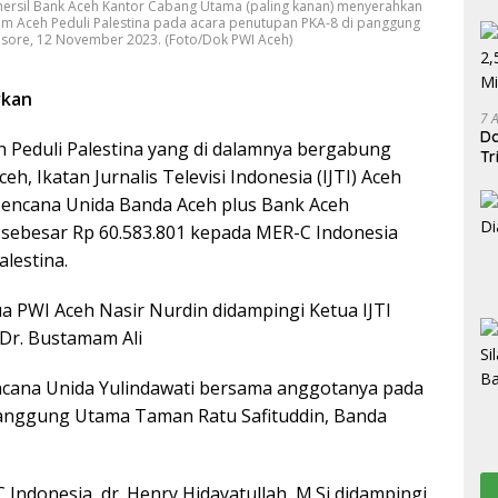
mersil Bank Aceh Kantor Cabang Utama (paling kanan) menyerahkan
im Aceh Peduli Palestina pada acara penutupan PKA-8 di panggung
 sore, 12 November 2023. (Foto/Dok PWI Aceh)
rkan
7 
Da
h Peduli Palestina yang di dalamnya bergabung
Tr
, Ikatan Jurnalis Televisi Indonesia (IJTI) Aceh
encana Unida Banda Aceh plus Bank Aceh
sebesar Rp 60.583.801 kepada MER-C Indonesia
lestina.
a PWI Aceh Nasir Nurdin didampingi Ketua IJTI
 Dr. Bustamam Ali
cana Unida Yulindawati bersama anggotanya pada
Panggung Utama Taman Ratu Safituddin, Banda
Indonesia, dr. Henry Hidayatullah, M.Si didampingi