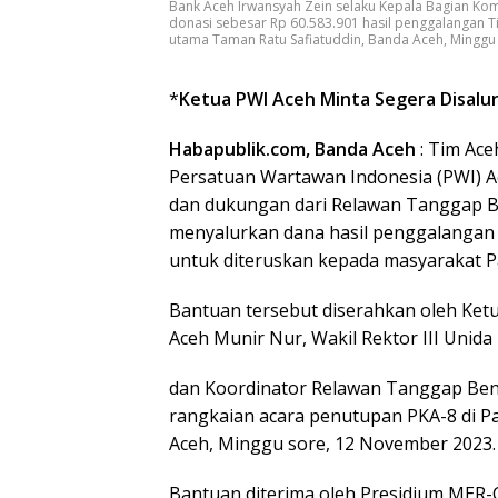
Bank Aceh Irwansyah Zein selaku Kepala Bagian Ko
donasi sebesar Rp 60.583.901 hasil penggalangan T
utama Taman Ratu Safiatuddin, Banda Aceh, Minggu
*
Ketua PWI Aceh Minta Segera Disalu
Habapublik.com, Banda Aceh
: Tim Ace
Persatuan Wartawan Indonesia (PWI) Aceh
dan dukungan dari Relawan Tanggap B
menyalurkan dana hasil penggalangan 
untuk diteruskan kepada masyarakat Pa
Bantuan tersebut diserahkan oleh Ketu
Aceh Munir Nur, Wakil Rektor III Unida
dan Koordinator Relawan Tanggap Ben
rangkaian acara penutupan PKA-8 di 
Aceh, Minggu sore, 12 November 2023.
Bantuan diterima oleh Presidium MER-C 