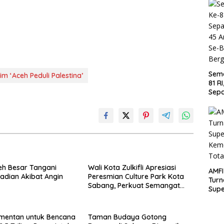
Sem
im ‘Aceh Peduli Palestina’
81 R
Sepa
U-45
Kec
Aceh
h Besar Tangani
Wali Kota Zulkifli Apresiasi
AMFI
jadian Akibat Angin
Peresmian Culture Park Kota
Turn
Sabang, Perkuat Semangat
Supe
Gotong Royong
Kem
Tota
mentan untuk Bencana
Taman Budaya Gotong