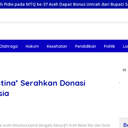
TQ ke-37 Aceh Dapat Bonus Umrah dari Bupati Sarjani
K
Olahraga
Hukum
Kesehatan
Pendidikan
Politik
La
oi
stina’ Serahkan Donasi
.
sia
B
r Aceh Almuniza Kamal (tengah), Ketua IJTI Aceh Munir Nur dan Dirut