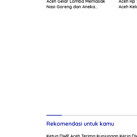
Aceh Gelar Lomba Memasak
Aceh Rp 2
Nasi Goreng dan Aneka
Aceh Kelo
Minuman, Biro SDM Juara I
Rekomendasi untuk kamu
Ketua DWP Aceh Terima Kunjungan Kerja D