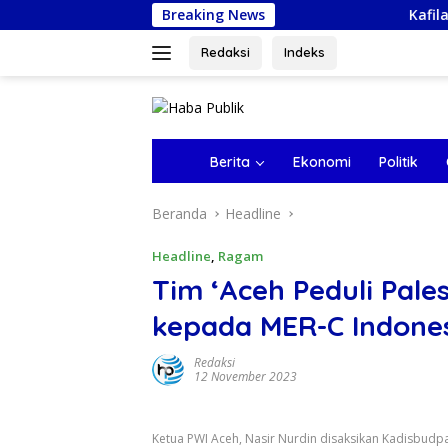
Langsung
Breaking News
Kafilah Pidie pada M
ke
konten
Redaksi
Indeks
tutup
B
Berita
Ekonomi
Politik
e
r
Beranda
Headline
a
n
d
Headline
,
Ragam
a
Tim ‘Aceh Peduli Pale
kepada MER-C Indone
Redaksi
12 November 2023
Ketua PWI Aceh, Nasir Nurdin disaksikan Kadisbudpa