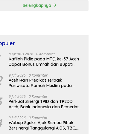
Selengkapnya
opuler
8 Agustus 2026
0 Komentar
Kafilah Pidie pada MTQ ke-37 Aceh
Dapat Bonus Umrah dari Bupati
Sarjani
2
9 Juli 2026
0 Komentar
Aceh Raih Predikat Terbaik
Pariwisata Ramah Muslim pada
Anugerah Adinata Syariah 2026
3
9 Juli 2026
0 Komentar
Perkuat Sinergi TPID dan TP2DD
Aceh, Bank Indonesia dan Pemerintah
Daerah Optimis Inflasi Terkendali dan
Digitalisasi Akseleratif
4
9 Juli 2026
0 Komentar
Wabup Syukri Ajak Semua Pihak
Bersinergi Tanggulangi AIDS, TBC,
dan Malaria di Aceh Besar