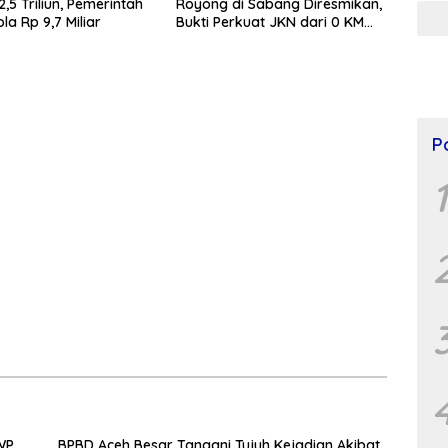
,5 Triliun, Pemerintah
Royong di Sabang Diresmikan,
la Rp 9,7 Miliar
Bukti Perkuat JKN dari 0 KM
Indonesia
P
1
WP
BPBD Aceh Besar Tangani Tujuh Kejadian Akibat