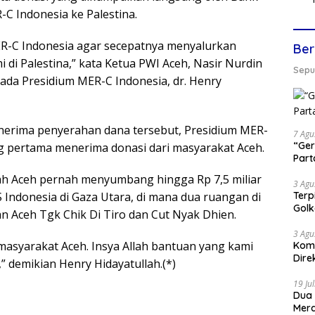
-C Indonesia ke Palestina.
R-C Indonesia agar secepatnya menyalurkan
Ber
di Palestina,” kata Ketua PWI Aceh, Nasir Nurdin
Seput
ada Presidium MER-C Indonesia, dr. Henry
nerima penyerahan dana tersebut, Presidium MER-
7 Agu
“Ger
g pertama menerima donasi dari masyarakat Aceh.
Part
h Aceh pernah menyumbang hingga Rp 7,5 miliar
3 Agu
Terp
ndonesia di Gaza Utara, di mana dua ruangan di
Gol
 Aceh Tgk Chik Di Tiro dan Cut Nyak Dhien.
3 Agu
asyarakat Aceh. Insya Allah bantuan yang kami
Komi
Dire
n,” demikian Henry Hidayatullah.(*)
19 Ju
Dua
Mera