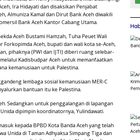
eh, Ira Hidayati dan disaksikan Penjabat
eh, Almuniza Kamal dan Dirut Bank Aceh diwakili
Komersil Bank Aceh Kantor Cabang Utama.
Ha
Sekda Aceh Bustami Hamzah, Tuha Peuet Wali
 Forkopimda Aceh, bupati dan wali kota se-Aceh,
, pihaknya (PWI dan IJTI) diberi ruang selebar-
 melalui Kadisbudpar Aceh untuk memanfaatkan
a kemanusiaan untuk Palestina.
nggandeng lembaga sosial kemanusiaan MER-C
yalurkan bantuan itu ke Palestina.
ceh. Sedangkan untuk penggalangan di lapangan
nida dipimpin koordinatornya, Yulindawati.
rmasuk kepada BPBD Kota Banda Aceh yang telah
wa Unida di Taman Adhyaksa Simpang Tiga dan