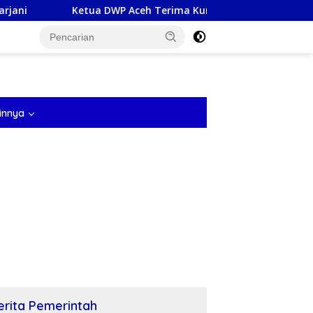
etua DWP Aceh Terima Kunjungan Kerja DWP Kalimantan Selatan
tutup
innya
erita Pemerintah