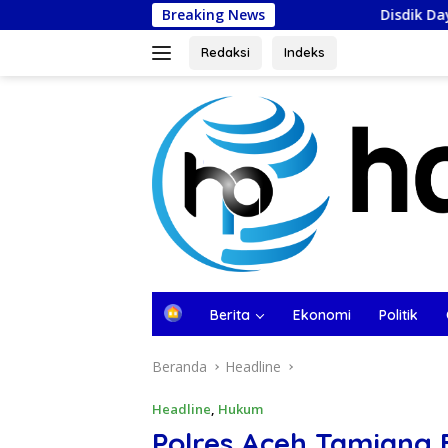
Langsung
Breaking News
Disdik Dayah Aceh Utara Pelajari P
ke
konten
Redaksi
Indeks
tutup
B
Berita
Ekonomi
Politik
e
r
Beranda
Headline
a
n
d
Headline
,
Hukum
a
Polres Aceh Tamiang 