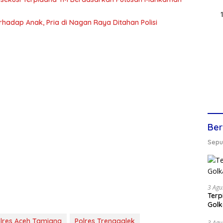
hadap Anak, Pria di Nagan Raya Ditahan Polisi
Ber
Seput
3 Agu
Terp
Gol
lres Aceh Tamiang
Polres Trenggalek
3 Agu