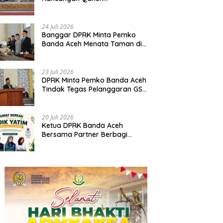
Pertangungjawaban
Pelaksanaan APBK Banda Aceh
Tahun Anggaran 2025
24 Juli 2026
Banggar DPRK Minta Pemko
Banda Aceh Menata Taman di
Bawah Fly Over Simpang
Surabaya
23 Juli 2026
DPRK Minta Pemko Banda Aceh
Tindak Tegas Pelanggaran GSB
dan Tata Kabel Provider
20 Juli 2026
Ketua DPRK Banda Aceh
Bersama Partner Berbagi
Santuni Anak Yatim