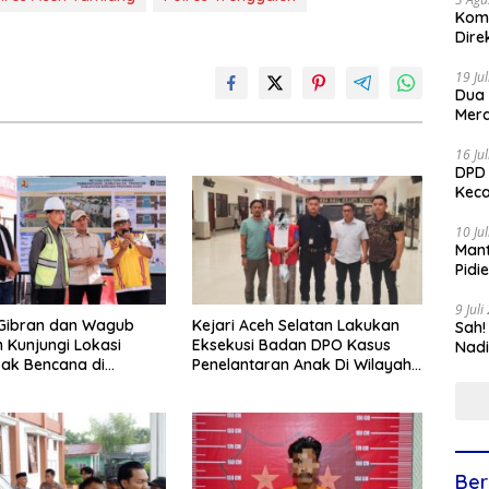
Komi
Dire
19 Ju
Dua
Mera
16 Ju
DPD 
Keca
10 Ju
Mant
Pidi
9 Jul
Gibran dan Wagub
Kejari Aceh Selatan Lakukan
Sah!
 Kunjungi Lokasi
Eksekusi Badan DPO Kasus
Nadi
ak Bencana di
Penelantaran Anak Di Wilayah
en Bireuen
Sumut
Ber