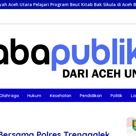
rogram Beut Kitab Bak Sikula di Aceh Besar
Pastikan Ke
Olahraga
Hukum
Kesehatan
Pendidikan
Politik
La
Bersama Polres Trenggalek