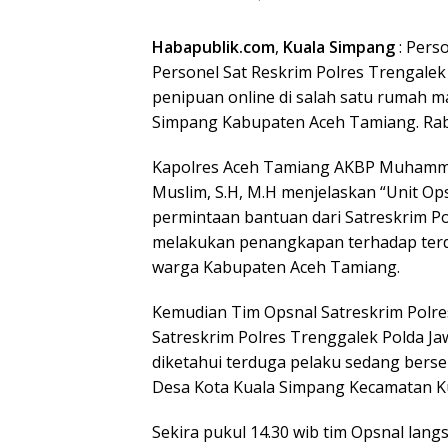
Habapublik.com
,
Kuala
Simpang
: Pers
Personel Sat Reskrim Polres Trengale
penipuan online di salah satu rumah m
Simpang Kabupaten Aceh Tamiang. Rabu
Kapolres Aceh Tamiang AKBP Muhammad Y
Muslim, S.H, M.H menjelaskan “Unit O
permintaan bantuan dari Satreskrim P
melakukan penangkapan terhadap ter
warga Kabupaten Aceh Tamiang.
Kemudian Tim Opsnal Satreskrim Polres
Satreskrim Polres Trenggalek Polda J
diketahui terduga pelaku sedang bers
Desa Kota Kuala Simpang Kecamatan K
Sekira pukul 14.30 wib tim Opsnal la