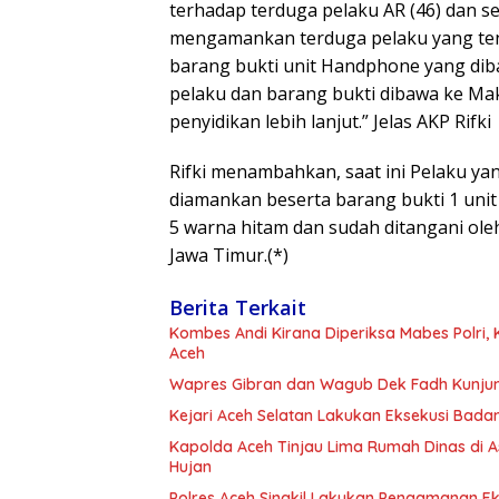
terhadap terduga pelaku AR (46) dan se
mengamankan terduga pelaku yang ten
barang bukti unit Handphone yang dib
pelaku dan barang bukti dibawa ke Ma
penyidikan lebih lanjut.” Jelas AKP Rifki
Rifki menambahkan, saat ini Pelaku y
diamankan beserta barang bukti 1 unit 
5 warna hitam dan sudah ditangani ole
Jawa Timur.(*)
Berita Terkait
Kombes Andi Kirana Diperiksa Mabes Polri, 
Aceh
Wapres Gibran dan Wagub Dek Fadh Kunjun
Kejari Aceh Selatan Lakukan Eksekusi Bada
Kapolda Aceh Tinjau Lima Rumah Dinas di A
Hujan
Polres Aceh Singkil Lakukan Pengamanan 