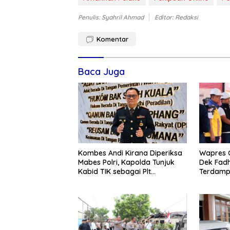
Penulis: Syahril Ahmad
Editor: Redaksi
Komentar
Baca Juga
Kombes Andi Kirana Diperiksa
Wapres 
Mabes Polri, Kapolda Tunjuk
Dek Fadh
Kabid TIK sebagai Plt
Terdamp
Kapolresta Banda Aceh
Kabupat