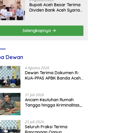
Bupati Aceh Besar Terima
Dividen Bank Aceh Syariah
Rp4,76 Miliar
Selengkapnya
ba Dewan
4 Agustus 2026
Dewan Terima Dokumen R-
KUA-PPAS APBK Banda Aceh
2027 dari Eksekutif
31 Juli 2026
Ancam Keutuhan Rumah
Tangga hingga Kriminalitas,
Ketua DPRK Banda Aceh
Dorong Pemberantasan
Narkoba
25 Juli 2026
Seluruh Fraksi Terima
Rancangan Qanun