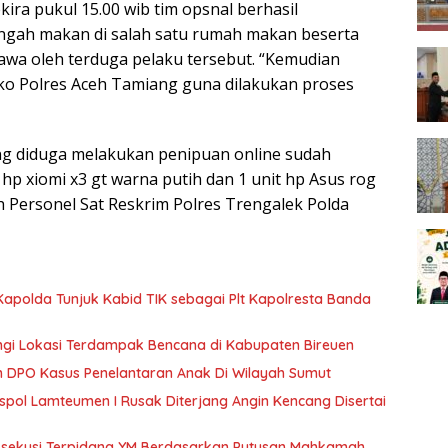
kira pukul 15.00 wib tim opsnal berhasil
gah makan di salah satu rumah makan beserta
awa oleh terduga pelaku tersebut. “Kemudian
ko Polres Aceh Tamiang guna dilakukan proses
ang diduga melakukan penipuan online sudah
hp xiomi x3 gt warna putih dan 1 unit hp Asus rog
h Personel Sat Reskrim Polres Trengalek Polda
Kapolda Tunjuk Kabid TIK sebagai Plt Kapolresta Banda
gi Lokasi Terdampak Bencana di Kabupaten Bireuen
n DPO Kasus Penelantaran Anak Di Wilayah Sumut
spol Lamteumen I Rusak Diterjang Angin Kencang Disertai
Eksekusi Terpidana YM Berdasarkan Putusan Mahkamah