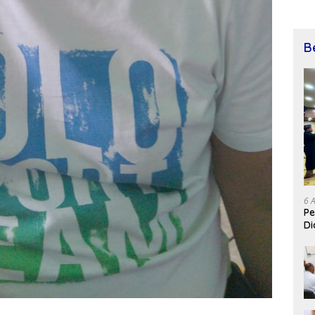
B
6 
Pe
Di