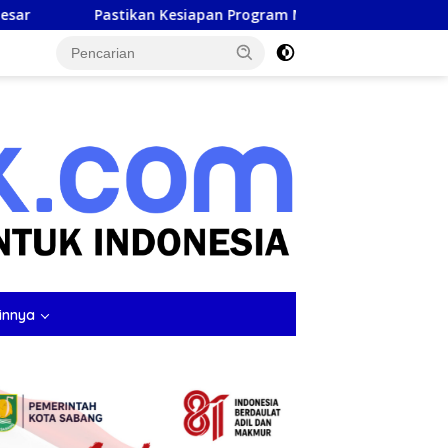
siapan Program Makan Bergizi Gratis, Kapolres Aceh Barat Tinj
tutup
innya