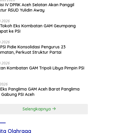
si IV DPRK Aceh Selatan Akan Panggil
ktur RSUD Yulidin Away
li 2026
 Tokoh Eks Kombatan GAM Geumpang
pat ke PSI
li 2026
PSI Pidie Konsolidasi Pengurus 23
matan, Perkuat Struktur Partai
li 2026
an Kombatan GAM Tripoli Libya Pimpin PSI
e
i 2026
 Eks Panglima GAM Aceh Barat Panglima
 Gabung PSI Aceh
Selengkapnya
ita Olahraga