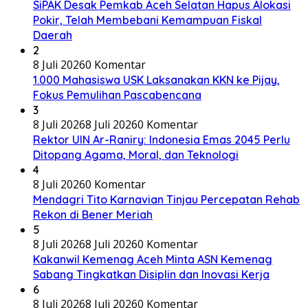
SiPAK Desak Pemkab Aceh Selatan Hapus Alokasi
Pokir, Telah Membebani Kemampuan Fiskal
Daerah
2
8 Juli 2026
0 Komentar
1.000 Mahasiswa USK Laksanakan KKN ke Pijay,
Fokus Pemulihan Pascabencana
3
8 Juli 2026
8 Juli 2026
0 Komentar
Rektor UIN Ar-Raniry: Indonesia Emas 2045 Perlu
Ditopang Agama, Moral, dan Teknologi
4
8 Juli 2026
0 Komentar
Mendagri Tito Karnavian Tinjau Percepatan Rehab
Rekon di Bener Meriah
5
8 Juli 2026
8 Juli 2026
0 Komentar
Kakanwil Kemenag Aceh Minta ASN Kemenag
Sabang Tingkatkan Disiplin dan Inovasi Kerja
6
8 Juli 2026
8 Juli 2026
0 Komentar