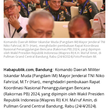
Komando Daerah Militer Iskandar Muda (Pangdam IM) Mayor Jenderal TNI
Niko Fahrizal, M.Tr (Han)., menghdadiri pembukaan Rapat Koordinasi
Nasional Penanggulangan Bencana (Rakornas PB) 2024, yang dipimpin
oleh Wakil Presiden Republik Indonesia (Wapres RI) K.H. Ma’ruf Amin, di
Pullman Grand Central Bandung, Rabu (24/4/2024).Foto/Pendam IM.
Habapublik.com
,
Bandung
: Komando Daerah Militer
Iskandar Muda (Pangdam IM) Mayor Jenderal TNI Niko
Fahrizal, M.Tr (Han)., menghdadiri pembukaan Rapat
Koordinasi Nasional Penanggulangan Bencana
(Rakornas PB) 2024, yang dipimpin oleh Wakil Presiden
Republik Indonesia (Wapres RI) K.H. Ma’ruf Amin, di
Pullman Grand Central Bandung, Rabu (24/4/2024).