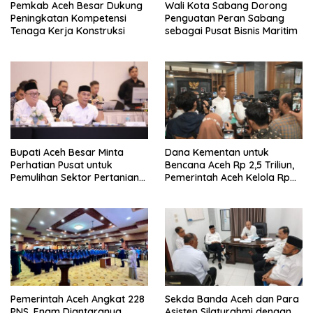
Pemkab Aceh Besar Dukung
Wali Kota Sabang Dorong
Peningkatan Kompetensi
Penguatan Peran Sabang
Tenaga Kerja Konstruksi
sebagai Pusat Bisnis Maritim
Bupati Aceh Besar Minta
Dana Kementan untuk
Perhatian Pusat untuk
Bencana Aceh Rp 2,5 Triliun,
Pemulihan Sektor Pertanian
Pemerintah Aceh Kelola Rp
Pascabencana
9,7 Miliar
Pemerintah Aceh Angkat 228
Sekda Banda Aceh dan Para
PNS, Enam Diantaranya
Asisten Silaturahmi dengan