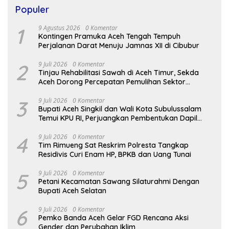
Populer
1
9 Agustus 2026
0 Komentar
Kontingen Pramuka Aceh Tengah Tempuh
Perjalanan Darat Menuju Jamnas XII di Cibubur
2
9 Juli 2026
0 Komentar
Tinjau Rehabilitasi Sawah di Aceh Timur, Sekda
Aceh Dorong Percepatan Pemulihan Sektor
Pertanian
3
9 Juli 2026
0 Komentar
Bupati Aceh Singkil dan Wali Kota Subulussalam
Temui KPU RI, Perjuangkan Pembentukan Dapil
Baru
4
9 Juli 2026
0 Komentar
Tim Rimueng Sat Reskrim Polresta Tangkap
Residivis Curi Enam HP, BPKB dan Uang Tunai
5
9 Juli 2026
0 Komentar
Petani Kecamatan Sawang Silaturahmi Dengan
Bupati Aceh Selatan
6
9 Juli 2026
0 Komentar
Pemko Banda Aceh Gelar FGD Rencana Aksi
Gender dan Perubahan Iklim