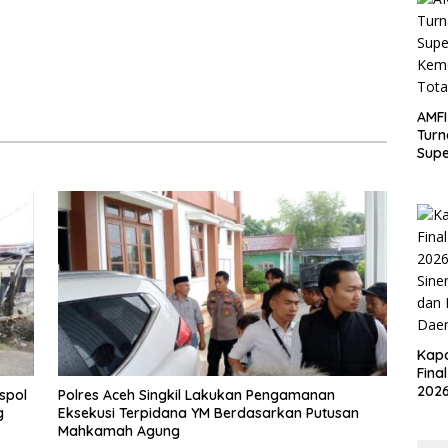
AMFI
Turn
Supe
Kem
Tota
Kapo
Fina
2026
spol
Polres Aceh Singkil Lakukan Pengamanan
Sine
g
Eksekusi Terpidana YM Berdasarkan Putusan
dan 
Mahkamah Agung
Dae