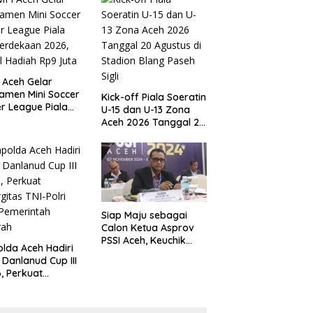
 Aceh Gelar
amen Mini Soccer
Kick-off Piala Soeratin
r League Piala
U-15 dan U-13 Zona
erdekaan 2026,
Aceh 2026 Tanggal 20
l Hadiah Rp9 Juta
Agustus di Stadion
Blang Paseh Sigli
Siap Maju sebagai
Calon Ketua Asprov
PSSI Aceh, Keuchik
lda Aceh Hadiri
Muslim Janji Benahi
l Danlanud Cup III
Kompetisi di Aceh
, Perkuat
rgitas TNI-Polri
Pemerintah
rah