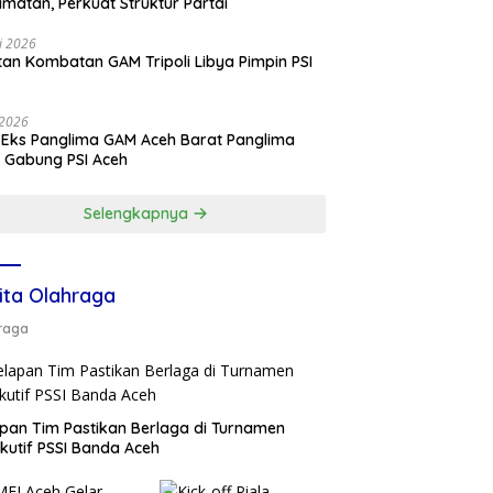
matan, Perkuat Struktur Partai
li 2026
an Kombatan GAM Tripoli Libya Pimpin PSI
e
i 2026
 Eks Panglima GAM Aceh Barat Panglima
 Gabung PSI Aceh
Selengkapnya
ita Olahraga
raga
pan Tim Pastikan Berlaga di Turnamen
kutif PSSI Banda Aceh