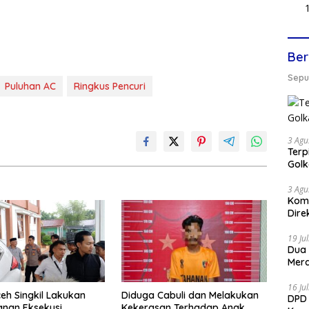
Ber
Seput
Puluhan AC
Ringkus Pencuri
3 Agu
Terp
Gol
3 Agu
Komi
Dire
19 Ju
Dua
Mera
16 Ju
Diduga Cabuli dan Melakukan
ceh Singkil Lakukan
DPD 
Kekerasan Terhadap Anak,
nan Eksekusi