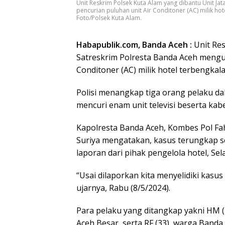
Unit Reskrim Polsek Kuta Alam yang dibantu Unit J
pencurian puluhan unit Air Conditoner (AC) milik h
Foto/Polsek Kuta Alam.
Habapublik.com, Banda Aceh :
Unit Res
Satreskrim Polresta Banda Aceh mengu
Conditoner (AC) milik hotel terbengka
Polisi menangkap tiga orang pelaku dal
mencuri enam unit televisi beserta kab
Kapolresta Banda Aceh, Kombes Pol Fah
Suriya mengatakan, kasus terungkap s
laporan dari pihak pengelola hotel, Sela
“Usai dilaporkan kita menyelidiki kasu
ujarnya, Rabu (8/5/2024).
Para pelaku yang ditangkap yakni HM (3
Aceh Besar, serta RF (33), warga Band