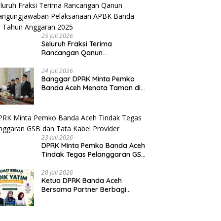
Narkoba
25 Juli 2026
Seluruh Fraksi Terima
Rancangan Qanun
Pertangungjawaban
Pelaksanaan APBK Banda Aceh
24 Juli 2026
Banggar DPRK Minta Pemko
Tahun Anggaran 2025
Banda Aceh Menata Taman di
Bawah Fly Over Simpang
Surabaya
23 Juli 2026
DPRK Minta Pemko Banda Aceh
Tindak Tegas Pelanggaran GSB
dan Tata Kabel Provider
20 Juli 2026
Ketua DPRK Banda Aceh
Bersama Partner Berbagi
Santuni Anak Yatim