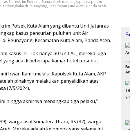
atanras Satreskrim Polresta Banda Aceh menangkap para pelaku
otel terbengkalai di Peunayong, Kecamatan Kuta Alam, Banda Aceh.
krim Polsek Kuta Alam yang dibantu Unit Jatanras
ngkap kasus pencurian puluhan unit Air
B
lai di Peunayong, Kecamatan Kuta Alam, Banda Aceh.
am kasus ini. Tak hanya 30 Unit AC, mereka juga
el yang ada di beberapa kamar hotel tersebut.
6 
Bu
Ac
mi Irwan Ramli melalui Kapolsek Kuta Alam, AKP
etelah pihaknya melakukan penyelidikan atas
sa (7/5/2024).
s ini hingga akhirnya menangkap tiga pelaku,”
9), warga asal Sumatera Utara, RS (32), warga
a Aceh. Mereka adalah kelompok yang selama ini