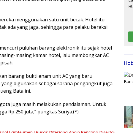
mereka menggunakan satu unit becak. Hotel itu
dak ada yang jaga, sehingga para pelaku beraksi
encuri puluhan barang elektronik itu sejak hotel
 masing-masing kamar hotel, lalu membongkar AC
rpisah.
Ha
kan barang bukti enam unit AC yang baru
ak yang digunakan sebagai sarana pengangkut juga
ueng Bata ini.
ggota juga masih melakukan pendalaman. Untuk
ga Rp 250 juta,” pungkas Suriya.(*)
spol Lamteumen I Rusak Diterjang Angin Kencang Disertai