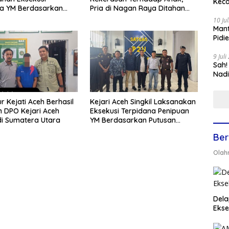
Keca
Pria di Nagan Raya Ditahan
na YM Berdasarkan
Polisi
 Mahkamah Agung
10 Ju
Mant
Pidi
9 Jul
Sah!
Nadi
r Kejati Aceh Berhasil
Kejari Aceh Singkil Laksanakan
 DPO Kejari Aceh
Eksekusi Terpidana Penipuan
di Sumatera Utara
YM Berdasarkan Putusan
Kasasi MA
Ber
Olah
Dela
Ekse