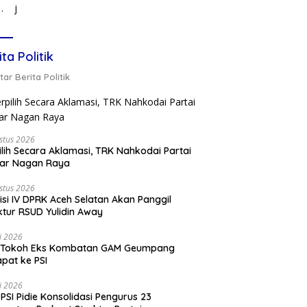
j
ita Politik
ar Berita Politik
stus 2026
ilih Secara Aklamasi, TRK Nahkodai Partai
kar Nagan Raya
stus 2026
si IV DPRK Aceh Selatan Akan Panggil
ktur RSUD Yulidin Away
li 2026
 Tokoh Eks Kombatan GAM Geumpang
pat ke PSI
li 2026
PSI Pidie Konsolidasi Pengurus 23