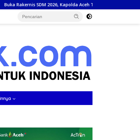
26, Kapolda Aceh Tegaskan SDM Unggul Kunci Pelayanan Polri 
tutup
innya