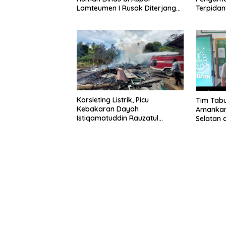
Lamteumen I Rusak Diterjang
Terpida
Angin Kencang Disertai Hujan
Putusan
Korsleting Listrik, Picu
Tim Tabu
Kebakaran Dayah
Amankan
Istiqamatuddin Rauzatul
Selatan 
Jannah di Pidie Jaya