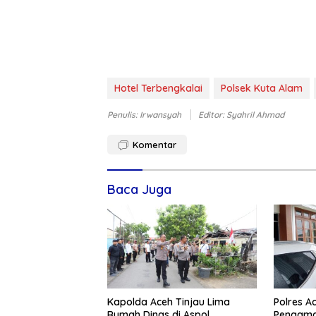
Hotel Terbengkalai
Polsek Kuta Alam
Penulis: Irwansyah
Editor: Syahril Ahmad
Komentar
Baca Juga
Kapolda Aceh Tinjau Lima
Polres A
Rumah Dinas di Aspol
Pengama