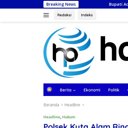
Langsung
Breaking News
Bupati Aceh Besar Terima Dividen
ke
konten
Redaksi
Indeks
tutup
B
Berita
Ekonomi
Politik
e
r
Beranda
Headline
a
n
d
Headline
,
Hukum
a
Polsek Kuta Alam Rin