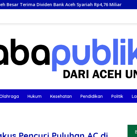
 Bank Aceh Syariah Rp4,76 Miliar
Buka Rakernis SDM 20
Olahraga
Hukum
Kesehatan
Pendidikan
Politik
La
gkus Pencuri Puluhan AC di