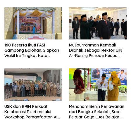
160 Peserta Ikuti FASI
Mujiburrahman Kembali
Gampong Balohan, Siapkan
Dilantik sebagai Rektor UIN
Wakil ke Tingkat Kota
Ar-Raniry Periode Kedua
Sabang
2026–2030
USK dan BRIN Perkuat
Menanam Benih Perlawanan
Kolaborasi Riset melalui
dari Bangku Sekolah, Saat
Workshop Pemanfaatan AI
Pelajar Gayo Lues Belajar
dalam Pembelajaran dan
Menjadi Duta Anti Narkoba
Penelitian