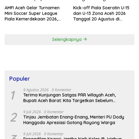
AMFI Aceh Gelar Turnamen
Kick-off Piala Soeratin U-15
Mini Soccer Super League
dan U-13 Zona Aceh 2026
Piala Kemerdekaan 2026,
Tanggal 20 Agustus di
Total Hadiah Rp9 Juta
Stadion Blang Paseh Sigli
Selengkapnya
Populer
1
9 Agustus 2026
0 Komentar
Terima Kunjungan Satgas PRR Wilayah Aceh,
Bupati Aceh Barat: Kita Targetkan Sebelum
Desember Semua Selesai
2
9 Juli 2026
0 Komentar
Tinjau Jembatan Enang-Enang, Menteri PU Dody
Hanggodo Apresiasi Gotong Royong Warga
3
9 Juli 2026
0 Komentar
Pengadilan Negeri Jantho Naik Kelas IB, Wabup