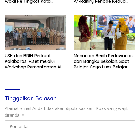
Wakil ke Tingkat Kota
Ar-Raniry Periode Kedua
Sabang
2026–2030
USK dan BRIN Perkuat
Menanam Benih Perlawanan
Kolaborasi Riset melalui
dari Bangku Sekolah, Saat
Workshop Pemanfaatan AI
Pelajar Gayo Lues Belajar
dalam Pembelajaran dan
Menjadi Duta Anti Narkoba
Penelitian
Tinggalkan Balasan
Alamat email Anda tidak akan dipublikasikan.
Ruas yang wajib
ditandai
*