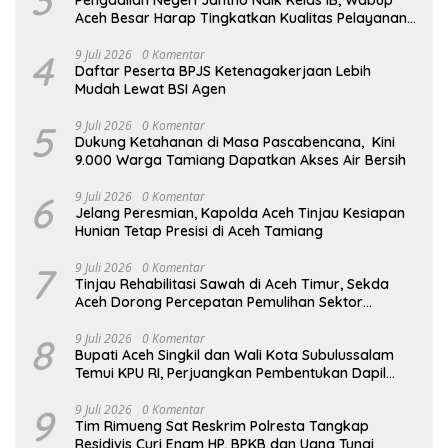
Aceh Besar Harap Tingkatkan Kualitas Pelayanan
Hukum
4
9 Juli 2026
0 Komentar
Daftar Peserta BPJS Ketenagakerjaan Lebih
Mudah Lewat BSI Agen
5
9 Juli 2026
0 Komentar
Dukung Ketahanan di Masa Pascabencana, Kini
9.000 Warga Tamiang Dapatkan Akses Air Bersih
6
9 Juli 2026
0 Komentar
Jelang Peresmian, Kapolda Aceh Tinjau Kesiapan
Hunian Tetap Presisi di Aceh Tamiang
7
9 Juli 2026
0 Komentar
Tinjau Rehabilitasi Sawah di Aceh Timur, Sekda
Aceh Dorong Percepatan Pemulihan Sektor
Pertanian
8
9 Juli 2026
0 Komentar
Bupati Aceh Singkil dan Wali Kota Subulussalam
Temui KPU RI, Perjuangkan Pembentukan Dapil
Baru
9
9 Juli 2026
0 Komentar
Tim Rimueng Sat Reskrim Polresta Tangkap
Residivis Curi Enam HP, BPKB dan Uang Tunai