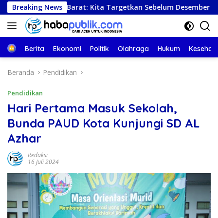
Langsung
ceh Barat: Kita Targetkan Sebelum Desember Semua Selesai
Breaking News
ke
konten
Beranda
Berita
Ekonomi
Politik
Olahraga
Hukum
Kesehat
Beranda
Pendidikan
Pendidikan
Hari Pertama Masuk Sekolah,
Bunda PAUD Kota Kunjungi SD AL
Azhar
Redaksi
16 Juli 2024