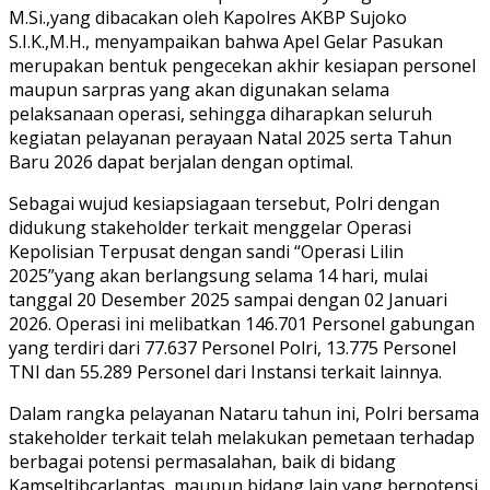
M.Si.,yang dibacakan oleh Kapolres AKBP Sujoko
S.I.K.,M.H., menyampaikan bahwa Apel Gelar Pasukan
merupakan bentuk pengecekan akhir kesiapan personel
maupun sarpras yang akan digunakan selama
pelaksanaan operasi, sehingga diharapkan seluruh
kegiatan pelayanan perayaan Natal 2025 serta Tahun
Baru 2026 dapat berjalan dengan optimal.
Sebagai wujud kesiapsiagaan tersebut, Polri dengan
didukung stakeholder terkait menggelar Operasi
Kepolisian Terpusat dengan sandi “Operasi Lilin
2025”yang akan berlangsung selama 14 hari, mulai
tanggal 20 Desember 2025 sampai dengan 02 Januari
2026. Operasi ini melibatkan 146.701 Personel gabungan
yang terdiri dari 77.637 Personel Polri, 13.775 Personel
TNI dan 55.289 Personel dari Instansi terkait lainnya.
Dalam rangka pelayanan Nataru tahun ini, Polri bersama
stakeholder terkait telah melakukan pemetaan terhadap
berbagai potensi permasalahan, baik di bidang
Kamseltibcarlantas, maupun bidang lain yang berpotensi