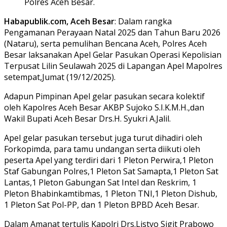
Polres Aceh Besar.
Habapublik.com, Aceh Besar
: Dalam rangka
Pengamanan Perayaan Natal 2025 dan Tahun Baru 2026
(Nataru), serta pemulihan Bencana Aceh, Polres Aceh
Besar laksanakan Apel Gelar Pasukan Operasi Kepolisian
Terpusat Lilin Seulawah 2025 di Lapangan Apel Mapolres
setempat,Jumat (19/12/2025).
Adapun Pimpinan Apel gelar pasukan secara kolektif
oleh Kapolres Aceh Besar AKBP Sujoko S.I.K.M.H.,dan
Wakil Bupati Aceh Besar Drs.H. Syukri A.Jalil.
Apel gelar pasukan tersebut juga turut dihadiri oleh
Forkopimda, para tamu undangan serta diikuti oleh
peserta Apel yang terdiri dari 1 Pleton Perwira,1 Pleton
Staf Gabungan Polres,1 Pleton Sat Samapta,1 Pleton Sat
Lantas,1 Pleton Gabungan Sat Intel dan Reskrim, 1
Pleton Bhabinkamtibmas, 1 Pleton TNI,1 Pleton Dishub,
1 Pleton Sat Pol-PP, dan 1 Pleton BPBD Aceh Besar.
Dalam Amanat tertulis Kapolri Drs.Listyo Sigit Prabowo