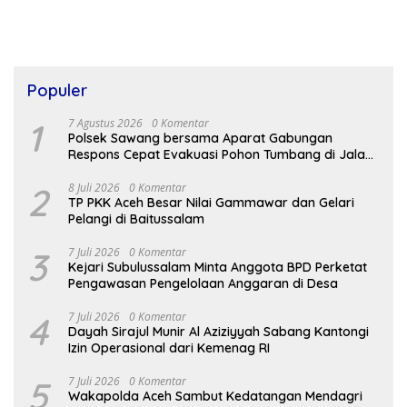
Populer
1
7 Agustus 2026
0 Komentar
Polsek Sawang bersama Aparat Gabungan
Respons Cepat Evakuasi Pohon Tumbang di Jalan
Nasional
2
8 Juli 2026
0 Komentar
TP PKK Aceh Besar Nilai Gammawar dan Gelari
Pelangi di Baitussalam
3
7 Juli 2026
0 Komentar
Kejari Subulussalam Minta Anggota BPD Perketat
Pengawasan Pengelolaan Anggaran di Desa
4
7 Juli 2026
0 Komentar
Dayah Sirajul Munir Al Aziziyyah Sabang Kantongi
Izin Operasional dari Kemenag RI
5
7 Juli 2026
0 Komentar
Wakapolda Aceh Sambut Kedatangan Mendagri