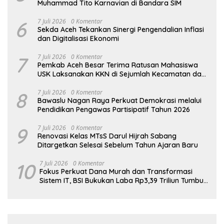
Muhammad Tito Karnavian di Bandara SIM
6
7 Juli 2026
0 Komentar
Sekda Aceh Tekankan Sinergi Pengendalian Inflasi
dan Digitalisasi Ekonomi
7
7 Juli 2026
0 Komentar
Pemkab Aceh Besar Terima Ratusan Mahasiswa
USK Laksanakan KKN di Sejumlah Kecamatan dan
Gampong
8
7 Juli 2026
0 Komentar
Bawaslu Nagan Raya Perkuat Demokrasi melalui
Pendidikan Pengawas Partisipatif Tahun 2026
9
7 Juli 2026
0 Komentar
Renovasi Kelas MTsS Darul Hijrah Sabang
Ditargetkan Selesai Sebelum Tahun Ajaran Baru
10
7 Juli 2026
0 Komentar
Fokus Perkuat Dana Murah dan Transformasi
Sistem IT, BSI Bukukan Laba Rp3,39 Triliun Tumbuh
16,73%