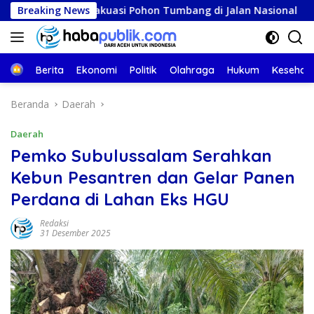
Langsung
Evakuasi Pohon Tumbang di Jalan Nasional
Breaking News
Narasumber
ke
konten
Beranda
Berita
Ekonomi
Politik
Olahraga
Hukum
Kesehat
Beranda
Daerah
Daerah
Pemko Subulussalam Serahkan
Kebun Pesantren dan Gelar Panen
Perdana di Lahan Eks HGU
Redaksi
31 Desember 2025