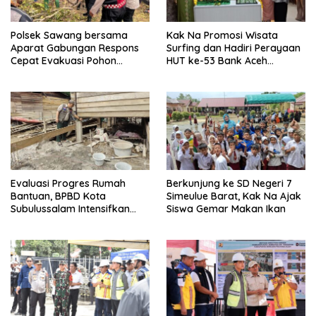
Polsek Sawang bersama
Kak Na Promosi Wisata
Aparat Gabungan Respons
Surfing dan Hadiri Perayaan
Cepat Evakuasi Pohon
HUT ke-53 Bank Aceh
Tumbang di Jalan Nasional
Syariah di Simeulue
Evaluasi Progres Rumah
Berkunjung ke SD Negeri 7
Bantuan, BPBD Kota
Simeulue Barat, Kak Na Ajak
Subulussalam Intensifkan
Siswa Gemar Makan Ikan
Pantau Langsung ke
Lapangan