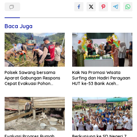
Baca Juga
Polsek Sawang bersama
Kak Na Promosi Wisata
Aparat Gabungan Respons
Surfing dan Hadiri Perayaan
Cepat Evakuasi Pohon
HUT ke-53 Bank Aceh
Tumbang di Jalan Nasional
Syariah di Simeulue
Evaluasi Progres Rumah
Berkunjung ke SD Negeri 7