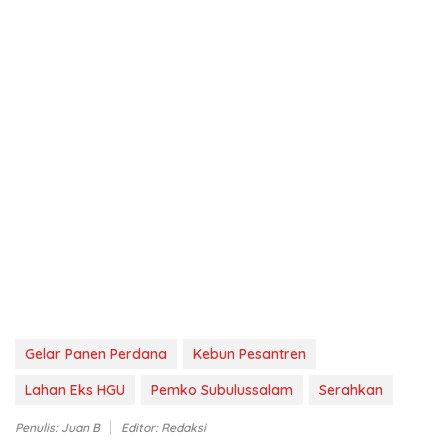
Gelar Panen Perdana
Kebun Pesantren
Lahan Eks HGU
Pemko Subulussalam
Serahkan
Penulis: Juan B
Editor: Redaksi