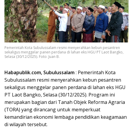
Pemerintah Kota Subulussalam resmi menyerahkan kebun pesantren
sekaligus menggelar panen perdana di lahan eks HGU PT Laot Bangko,
Selasa (30/12/2025). Foto: Juan B.
Habapublik.com, Subulussalam
: Pemerintah Kota
Subulussalam resmi menyerahkan kebun pesantren
sekaligus menggelar panen perdana di lahan eks HGU
PT Laot Bangko, Selasa (30/12/2025). Program ini
merupakan bagian dari Tanah Objek Reforma Agraria
(TORA) yang dirancang untuk memperkuat
kemandirian ekonomi lembaga pendidikan keagamaan
di wilayah tersebut.