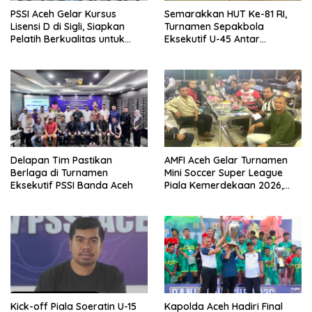
PSSI Aceh Gelar Kursus
Semarakkan HUT Ke-81 RI,
Lisensi D di Sigli, Siapkan
Turnamen Sepakbola
Pelatih Berkualitas untuk
Eksekutif U-45 Antar
Pembinaan Usia Dini
Kecamatan Se-Banda Aceh
Resmi Bergulir
Delapan Tim Pastikan
AMFI Aceh Gelar Turnamen
Berlaga di Turnamen
Mini Soccer Super League
Eksekutif PSSI Banda Aceh
Piala Kemerdekaan 2026,
Total Hadiah Rp9 Juta
Kick-off Piala Soeratin U-15
Kapolda Aceh Hadiri Final