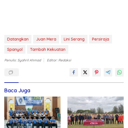
Datangkan
Juan Mera
Lini Serang
Persiraja
Spanyol
Tambah Kekuatan
Penulis: Syahril Ahmad
Editor: Redaksi
Baca Juga