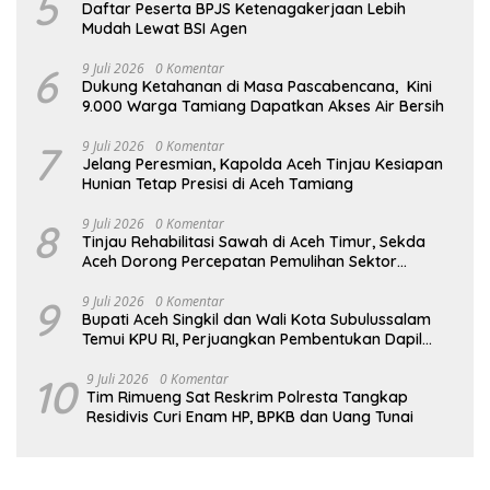
5
Daftar Peserta BPJS Ketenagakerjaan Lebih
Mudah Lewat BSI Agen
6
9 Juli 2026
0 Komentar
Dukung Ketahanan di Masa Pascabencana, Kini
9.000 Warga Tamiang Dapatkan Akses Air Bersih
7
9 Juli 2026
0 Komentar
Jelang Peresmian, Kapolda Aceh Tinjau Kesiapan
Hunian Tetap Presisi di Aceh Tamiang
8
9 Juli 2026
0 Komentar
Tinjau Rehabilitasi Sawah di Aceh Timur, Sekda
Aceh Dorong Percepatan Pemulihan Sektor
Pertanian
9
9 Juli 2026
0 Komentar
Bupati Aceh Singkil dan Wali Kota Subulussalam
Temui KPU RI, Perjuangkan Pembentukan Dapil
Baru
10
9 Juli 2026
0 Komentar
Tim Rimueng Sat Reskrim Polresta Tangkap
Residivis Curi Enam HP, BPKB dan Uang Tunai