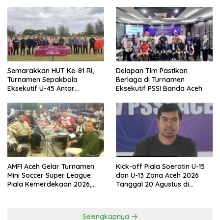
Semarakkan HUT Ke-81 RI,
Delapan Tim Pastikan
Turnamen Sepakbola
Berlaga di Turnamen
Eksekutif U-45 Antar
Eksekutif PSSI Banda Aceh
Kecamatan Se-Banda Aceh
Resmi Bergulir
AMFI Aceh Gelar Turnamen
Kick-off Piala Soeratin U-15
Mini Soccer Super League
dan U-13 Zona Aceh 2026
Piala Kemerdekaan 2026,
Tanggal 20 Agustus di
Total Hadiah Rp9 Juta
Stadion Blang Paseh Sigli
Selengkapnya