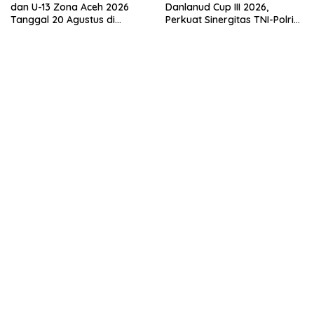
dan U-13 Zona Aceh 2026
Danlanud Cup III 2026,
Tanggal 20 Agustus di
Perkuat Sinergitas TNI-Polri
Stadion Blang Paseh Sigli
dan Pemerintah Daerah