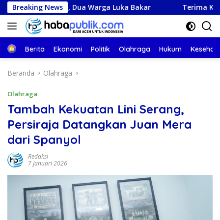
Langsung
get, Dua Warga Luka Bakar
Breaking News
Terima Kunjungan Satgas PR
ke
konten
Beranda
Berita
Ekonomi
Politik
Olahraga
Hukum
Kesehat
Beranda
Olahraga
Olahraga
Tambah Kekuatan Lini Serang,
Persiraja Datangkan Juan Mera
dari Spanyol
Redaksi
7 Januari 2026