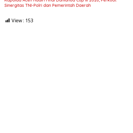
Kapolda Aceh Hadiri Final Danlanud Cup III 2026, Perkuat
Sinergitas TNI-Polri dan Pemerintah Daerah
View :
153