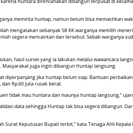
karena huntara direncanakan dibangun terpusat di kecama
warganya meminta huntap, namun belum bisa memastikan w
llah mengatakan sebanyak 58 KK warganya memilih menerima
ntah segera mencairkan dan tersebut. Sebab warganya sud
skan, hasil survei yang ia lakukan melalui wawancara lan
. Masyarakat juga ingin dibangun Huntap langsung.
t diperpanjang jika huntap belum siap. Bantuan perbaikan 
dan Rp.60 juta rusak berat.
euen tidak mau huntara dan maunya huntap langsung,” ujar
lidasi data sehingga Huntap tak bisa segera dibangun. Dar
h Surat Keputusan Bupati terbit,” kata Tenaga Ahli Kepala 