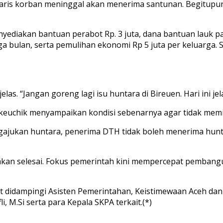
i waris korban meninggal akan menerima santunan. Begitup
enyediakan bantuan perabot Rp. 3 juta, dana bantuan lauk p
a bulan, serta pemulihan ekonomi Rp 5 juta per keluarga. 
las. “Jangan goreng lagi isu huntara di Bireuen. Hari ini 
keuchik menyampaikan kondisi sebenarnya agar tidak mem
ngajukan huntara, penerima DTH tidak boleh menerima hu
takan selesai. Fokus pemerintah kini mempercepat pembang
 didampingi Asisten Pemerintahan, Keistimewaan Aceh dan K
, M.Si serta para Kepala SKPA terkait.(*)