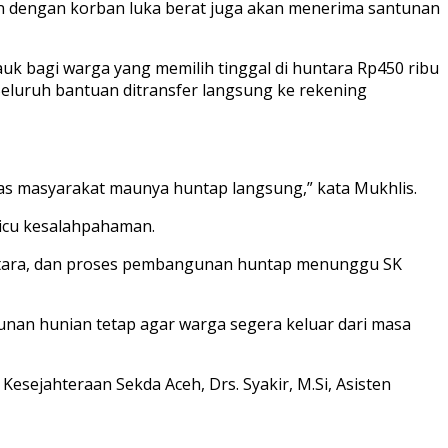
un dengan korban luka berat juga akan menerima santunan
auk bagi warga yang memilih tinggal di huntara Rp450 ribu
Seluruh bantuan ditransfer langsung ke rekening
jelas masyarakat maunya huntap langsung,” kata Mukhlis.
icu kesalahpahaman.
ntara, dan proses pembangunan huntap menunggu SK
unan hunian tetap agar warga segera keluar dari masa
esejahteraan Sekda Aceh, Drs. Syakir, M.Si, Asisten