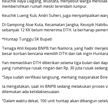
Keuchik Raya Dagang, Mustafa, menyebut warga menolak 
membersihkan rumah meski terendam lumpur.
Keuchik Lueng Kuli, Andri Suheri, juga menyampaikan 
Di Gampong Alue Kuta, Kecamatan Jangka, Keusyik Habibu
sebanyak 12 KK belum menerima DTH. Ia berharap pemeri
*Huntap Tunggu SK Bupati
Tenaga Ahli Kepala BNPB Yan Namora, yang hadir menjela
besar korban bencana memilih DTH dan tak ingin Huntara
Yan memastikan DTH diberikan selama tiga bulan dan dapa
yang rumahnya rusak ringan dan Rp. 30 juta rusak sedang, 
“Saya sudah verifikasi langsung, memang masyarakat Bir
Ia mengatakan, saat ini BNPB sedang melakukan proses va
ditemukan ada ketidaksesuaian.
“Dalam waktu dekat, 100 unit huntap akan dibangun setela