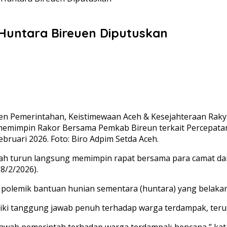
Huntara Bireuen Diputuskan
sten Pemerintahan, Keistimewaan Aceh & Kesejahteraan Raky
ait memimpin Rakor Bersama Pemkab Bireun terkait Percepa
bruari 2026. Foto: Biro Adpim Setda Aceh.
lah turun langsung memimpin rapat bersama para camat da
8/2/2026).
 polemik bantuan hunian sementara (huntara) yang belakan
ki tanggung jawab penuh terhadap warga terdampak, teru
jawab pemerintah terhadap warga terdampak bencana,” kata