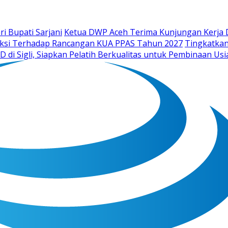
i Bupati Sarjani
Ketua DWP Aceh Terima Kunjungan Kerja D
raksi Terhadap Rancangan KUA PPAS Tahun 2027
Tingkatka
D di Sigli, Siapkan Pelatih Berkualitas untuk Pembinaan Usi