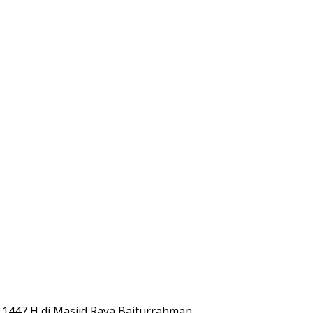
i 1447 H di Masjid Raya Baiturrahman