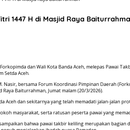
itri 1447 H di Masjid Raya Baiturrahm
 Forkopimda dan Wali Kota Banda Aceh, melepas Pawai Takbi
m Setda Aceh.
. Nasir, bersama Forum Koordinasi Pimpinan Daerah (Fork
jid Raya Baiturrahman, Jumat malam (20/3/2026).
a Aceh dan sekitarnya yang telah memadati jalan-jalan pro
a, tokoh masyarakat, serta ratusan peserta pawai yang mem
mpaikan bahwa pawai takbir keliling merupakan bagian dari
 penuh menjalankan ibadah puasa Ramadan.