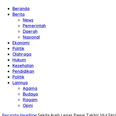
Beranda
Berita
News
Pemerintah
Daerah
Nasional
Ekonomi
Politik
Olahraga
Hukum
Kesehatan
Pendidikan
Politik
Lainnya
Agama
Budaya
Ragam
Opini
Beranda
Headline
Sekda Aceh Lepas Pawai Takbir Idul Fitr