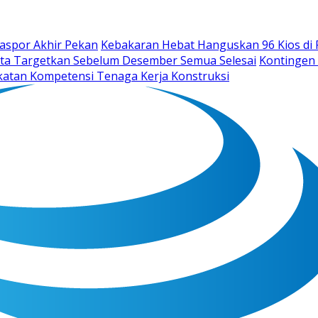
aspor Akhir Pekan
Kebakaran Hebat Hanguskan 96 Kios di 
Kita Targetkan Sebelum Desember Semua Selesai
Kontingen
atan Kompetensi Tenaga Kerja Konstruksi