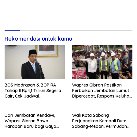
Rekomendasi untuk kamu
BOS Madrasah & BOP RA
Wapres Gibran Pastikan
Tahap II Rp4,1 Triliun Segera
Perbaikan Jembatan Lumut
Cair, Cek Jadwal
Dipercepat, Respons Keluhan
Pengajuannya
Air Bersih Warga
Dari Jembatan Kendawi,
Wali Kota Sabang
Wapres Gibran Bawa
Perjuangkan Kembali Rute
Harapan Baru bagi Gayo
Sabang-Medan, Permudah
Lues
Akses Wisatawan ke Pulau