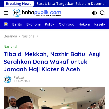
Langsung
i Aceh Barat: Kita Targetkan Sebelum Desember Semua Selesai
Breaking News
ke
konten
Beranda
Berita
Ekonomi
Politik
Olahraga
Hukum
Kesehat
Beranda
Nasional
Nasional
Tiba di Mekkah, Nazhir Baitul Asyi
Serahkan Dana Wakaf untuk
Jamaah Haji Kloter 8 Aceh
Redaksi
16 Mei 2026