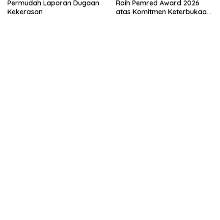
Permudah Laporan Dugaan
Raih Pemred Award 2026
Kekerasan
atas Komitmen Keterbukaan
Informasi Publik