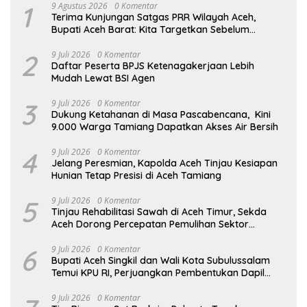
1
9 Agustus 2026
0 Komentar
Terima Kunjungan Satgas PRR Wilayah Aceh,
Bupati Aceh Barat: Kita Targetkan Sebelum
Desember Semua Selesai
2
9 Juli 2026
0 Komentar
Daftar Peserta BPJS Ketenagakerjaan Lebih
Mudah Lewat BSI Agen
3
9 Juli 2026
0 Komentar
Dukung Ketahanan di Masa Pascabencana, Kini
9.000 Warga Tamiang Dapatkan Akses Air Bersih
4
9 Juli 2026
0 Komentar
Jelang Peresmian, Kapolda Aceh Tinjau Kesiapan
Hunian Tetap Presisi di Aceh Tamiang
5
9 Juli 2026
0 Komentar
Tinjau Rehabilitasi Sawah di Aceh Timur, Sekda
Aceh Dorong Percepatan Pemulihan Sektor
Pertanian
6
9 Juli 2026
0 Komentar
Bupati Aceh Singkil dan Wali Kota Subulussalam
Temui KPU RI, Perjuangkan Pembentukan Dapil
Baru
9 Juli 2026
0 Komentar