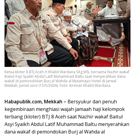
Ketua kloter 8 BTJ Aceh H Khalid Wardana SAg MSi, bersama Nazhir wakaf
Baitul Asyi Syaikh Abdul Latif Muhammad Baltu saat menyerahkan dana
wakaf di pemondokan Burj al Wahda al Mutamayiz Hotel di Jarwal
Mekkah, Jumat sore (15/5/2026). Foto: Kiriman Khalid Wardana.
Habapublik.com, Mekkah –
Bersyukur dan penuh
kegembiraan menghiasi wajah jamaah haji kelompok
terbang (kloter) BTJ 8 Aceh saat Nazhir wakaf Baitul
Asyi Syaikh Abdul Latif Muhammad Baltu menyerahkan
dana wakaf di pemondokan Burj al Wahda al