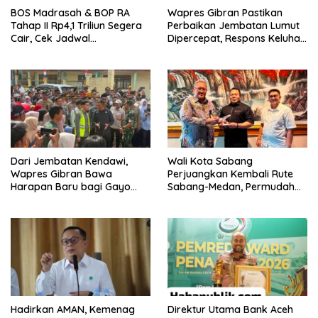
BOS Madrasah & BOP RA
Wapres Gibran Pastikan
Tahap II Rp4,1 Triliun Segera
Perbaikan Jembatan Lumut
Cair, Cek Jadwal
Dipercepat, Respons Keluhan
Pengajuannya
Air Bersih Warga
Dari Jembatan Kendawi,
Wali Kota Sabang
Wapres Gibran Bawa
Perjuangkan Kembali Rute
Harapan Baru bagi Gayo
Sabang-Medan, Permudah
Lues
Akses Wisatawan ke Pulau
Weh
Hadirkan AMAN, Kemenag
Direktur Utama Bank Aceh