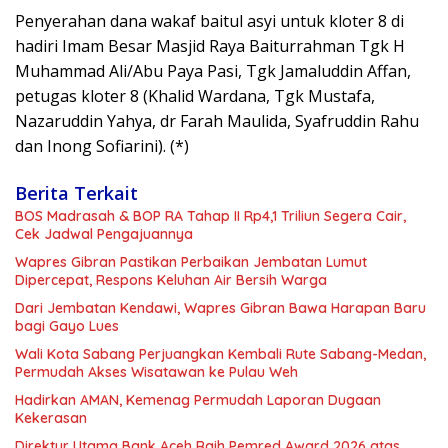
Penyerahan dana wakaf baitul asyi untuk kloter 8 di
hadiri Imam Besar Masjid Raya Baiturrahman Tgk H
Muhammad Ali/Abu Paya Pasi, Tgk Jamaluddin Affan,
petugas kloter 8 (Khalid Wardana, Tgk Mustafa,
Nazaruddin Yahya, dr Farah Maulida, Syafruddin Rahu
dan Inong Sofiarini). (*)
Berita Terkait
BOS Madrasah & BOP RA Tahap II Rp4,1 Triliun Segera Cair,
Cek Jadwal Pengajuannya
Wapres Gibran Pastikan Perbaikan Jembatan Lumut
Dipercepat, Respons Keluhan Air Bersih Warga
Dari Jembatan Kendawi, Wapres Gibran Bawa Harapan Baru
bagi Gayo Lues
Wali Kota Sabang Perjuangkan Kembali Rute Sabang-Medan,
Permudah Akses Wisatawan ke Pulau Weh
Hadirkan AMAN, Kemenag Permudah Laporan Dugaan
Kekerasan
Direktur Utama Bank Aceh Raih Pemred Award 2026 atas