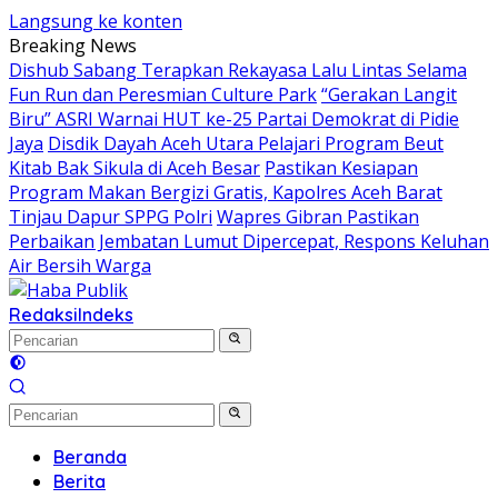
Langsung ke konten
Breaking News
Dishub Sabang Terapkan Rekayasa Lalu Lintas Selama
Fun Run dan Peresmian Culture Park
“Gerakan Langit
Biru” ASRI Warnai HUT ke-25 Partai Demokrat di Pidie
Jaya
Disdik Dayah Aceh Utara Pelajari Program Beut
Kitab Bak Sikula di Aceh Besar
Pastikan Kesiapan
Program Makan Bergizi Gratis, Kapolres Aceh Barat
Tinjau Dapur SPPG Polri
Wapres Gibran Pastikan
Perbaikan Jembatan Lumut Dipercepat, Respons Keluhan
Air Bersih Warga
Redaksi
Indeks
Beranda
Berita