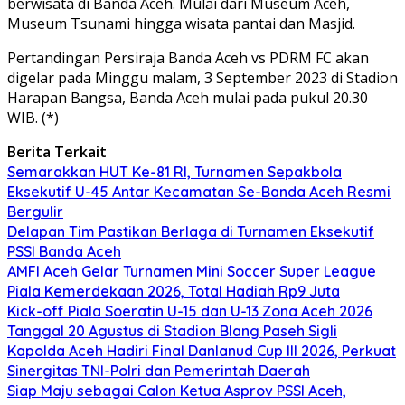
berwisata di Banda Aceh. Mulai dari Museum Aceh,
Museum Tsunami hingga wisata pantai dan Masjid.
Pertandingan Persiraja Banda Aceh vs PDRM FC akan
digelar pada Minggu malam, 3 September 2023 di Stadion
Harapan Bangsa, Banda Aceh mulai pada pukul 20.30
WIB. (*)
Berita Terkait
Semarakkan HUT Ke-81 RI, Turnamen Sepakbola
Eksekutif U-45 Antar Kecamatan Se-Banda Aceh Resmi
Bergulir
Delapan Tim Pastikan Berlaga di Turnamen Eksekutif
PSSI Banda Aceh
AMFI Aceh Gelar Turnamen Mini Soccer Super League
Piala Kemerdekaan 2026, Total Hadiah Rp9 Juta
Kick-off Piala Soeratin U-15 dan U-13 Zona Aceh 2026
Tanggal 20 Agustus di Stadion Blang Paseh Sigli
Kapolda Aceh Hadiri Final Danlanud Cup III 2026, Perkuat
Sinergitas TNI-Polri dan Pemerintah Daerah
Siap Maju sebagai Calon Ketua Asprov PSSI Aceh,