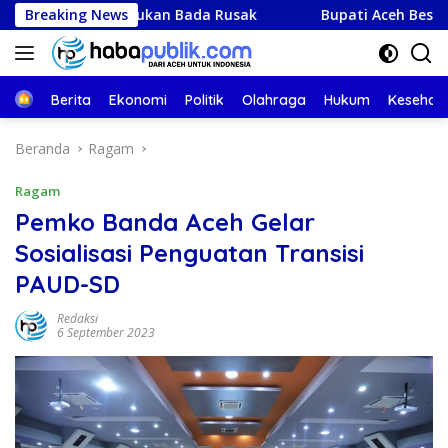
Langsung
Peukan Bada Rusak
Breaking News
Bupati Aceh Besar Terima Dividen B
ke
konten
Beranda
Berita
Ekonomi
Politik
Olahraga
Hukum
Kesehat
Beranda
Ragam
Ragam
Pemko Banda Aceh Gelar
Sosialisasi Penguatan Transisi
PAUD-SD
Redaksi
6 September 2023