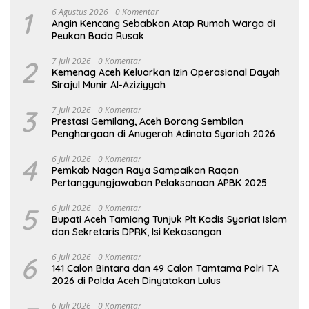
1
6 Agustus 2026
0 Komentar
Angin Kencang Sebabkan Atap Rumah Warga di
Peukan Bada Rusak
2
7 Juli 2026
0 Komentar
Kemenag Aceh Keluarkan Izin Operasional Dayah
Sirajul Munir Al-Aziziyyah
3
7 Juli 2026
0 Komentar
Prestasi Gemilang, Aceh Borong Sembilan
Penghargaan di Anugerah Adinata Syariah 2026
4
6 Juli 2026
0 Komentar
Pemkab Nagan Raya Sampaikan Raqan
Pertanggungjawaban Pelaksanaan APBK 2025
5
6 Juli 2026
0 Komentar
Bupati Aceh Tamiang Tunjuk Plt Kadis Syariat Islam
dan Sekretaris DPRK, Isi Kekosongan
6
6 Juli 2026
0 Komentar
141 Calon Bintara dan 49 Calon Tamtama Polri TA
2026 di Polda Aceh Dinyatakan Lulus
6 Juli 2026
0 Komentar