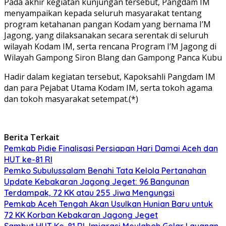
Pada akhir kegiatan kunjungan tersebut, Pangdam IM
menyampaikan kepada seluruh masyarakat tentang
program ketahanan pangan Kodam yang bernama I’M
Jagong, yang dilaksanakan secara serentak di seluruh
wilayah Kodam IM, serta rencana Program I’M Jagong di
Wilayah Gampong Siron Blang dan Gampong Panca Kubu
Hadir dalam kegiatan tersebut, Kapoksahli Pangdam IM
dan para Pejabat Utama Kodam IM, serta tokoh agama
dan tokoh masyarakat setempat.(*)
Berita Terkait
Pemkab Pidie Finalisasi Persiapan Hari Damai Aceh dan
HUT ke-81 RI
Pemko Subulussalam Benahi Tata Kelola Pertanahan
Update Kebakaran Jagong Jeget: 96 Bangunan
Terdampak, 72 KK atau 255 Jiwa Mengungsi
Pemkab Aceh Tengah Akan Usulkan Hunian Baru untuk
72 KK Korban Kebakaran Jagong Jeget
Sambut HUT Ke-81 RI, Imigrasi Meulaboh Gelar Layanan