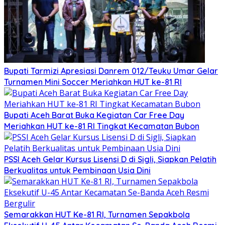
Bupati Tarmizi Apresiasi Danrem 012/Teuku Umar Gelar
Turnamen Mini Soccer Meriahkan HUT ke-81 RI
Bupati Aceh Barat Buka Kegiatan Car Free Day
Meriahkan HUT ke-81 RI Tingkat Kecamatan Bubon
PSSI Aceh Gelar Kursus Lisensi D di Sigli, Siapkan Pelatih
Berkualitas untuk Pembinaan Usia Dini
Semarakkan HUT Ke-81 RI, Turnamen Sepakbola