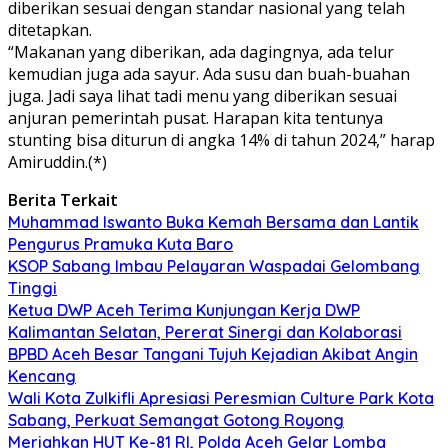
diberikan sesuai dengan standar nasional yang telah
ditetapkan.
“Makanan yang diberikan, ada dagingnya, ada telur
kemudian juga ada sayur. Ada susu dan buah-buahan
juga. Jadi saya lihat tadi menu yang diberikan sesuai
anjuran pemerintah pusat. Harapan kita tentunya
stunting bisa diturun di angka 14% di tahun 2024,” harap
Amiruddin.(*)
Berita Terkait
Muhammad Iswanto Buka Kemah Bersama dan Lantik
Pengurus Pramuka Kuta Baro
KSOP Sabang Imbau Pelayaran Waspadai Gelombang
Tinggi
Ketua DWP Aceh Terima Kunjungan Kerja DWP
Kalimantan Selatan, Pererat Sinergi dan Kolaborasi
BPBD Aceh Besar Tangani Tujuh Kejadian Akibat Angin
Kencang
Wali Kota Zulkifli Apresiasi Peresmian Culture Park Kota
Sabang, Perkuat Semangat Gotong Royong
Meriahkan HUT Ke-81 RI, Polda Aceh Gelar Lomba