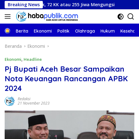
Langsung
ampak, 72 KK atau 255 Jiwa Mengungsi
Breaking News
Tak Terima Dipe
ke
konten
Beranda
Berita
Ekonomi
Politik
Olahraga
Hukum
Kesehat
Beranda
Ekonomi
Ekonomi
,
Headline
Pj Bupati Aceh Besar Sampaikan
Nota Keuangan Rancangan APBK
2024
Redaksi
21 November 2023