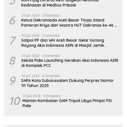
Kedinasan di MedSos Pribadi
6
10 Juli 2026
0 Komentar
Ketua Dekranasda Aceh Besar Tinjau Stand
Pameran Kriya dan Wastra HUT Dekranas ke-46 di
Makassar
7
10 Juli 2026
0 Komentar
Satpol PP dan WH Aceh Besar Gelar Gotong
Royong Aksi Indonesia ASRI di Masjid Jamik
Babussalam Lamteungoh
8
10 Juli 2026
0 Komentar
Sekda Pidie Launching Gerakan Aksi Indonesia ASRI
di Komplek PCC
9
10 Juli 2026
0 Komentar
SAPA Kota Subulussalam Dukung Perpres Nomor
111 Tahun 2025
10
10 Juli 2026
0 Komentar
Mantan Kombatan GAM Tripoli Libya Pimpin PSI
Pidie