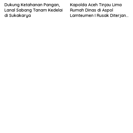
Dukung Ketahanan Pangan,
Kapolda Aceh Tinjau Lima
Lanal Sabang Tanam Kedelai
Rumah Dinas di Aspol
di Sukakarya
Lamteumen I Rusak Diterjang
Angin Kencang Disertai Hujan