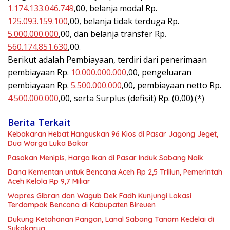
1.174.133.046.749
,00, belanja modal Rp.
125.093.159.100
,00, belanja tidak terduga Rp.
5.000.000.000
,00, dan belanja transfer Rp.
560.174.851.630
,00.
Berikut adalah Pembiayaan, terdiri dari penerimaan
pembiayaan Rp.
10.000.000.000
,00, pengeluaran
pembiayaan Rp.
5.500.000.000
,00, pembiayaan netto Rp.
4.500.000.000
,00, serta Surplus (defisit) Rp. (0,00).(*)
Berita Terkait
Kebakaran Hebat Hanguskan 96 Kios di Pasar Jagong Jeget,
Dua Warga Luka Bakar
Pasokan Menipis, Harga Ikan di Pasar Induk Sabang Naik
Dana Kementan untuk Bencana Aceh Rp 2,5 Triliun, Pemerintah
Aceh Kelola Rp 9,7 Miliar
Wapres Gibran dan Wagub Dek Fadh Kunjungi Lokasi
Terdampak Bencana di Kabupaten Bireuen
Dukung Ketahanan Pangan, Lanal Sabang Tanam Kedelai di
Sukakarya