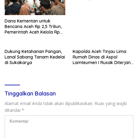
Kabupaten Bireuen
Dana Kementan untuk
Bencana Aceh Rp 2,5 Triliun,
Pemerintah Aceh Kelola Rp
9,7 Miliar
Dukung Ketahanan Pangan,
Kapolda Aceh Tinjau Lima
Lanal Sabang Tanam Kedelai
Rumah Dinas di Aspol
di Sukakarya
Lamteumen I Rusak Diterjang
Angin Kencang Disertai Hujan
Tinggalkan Balasan
Alamat email Anda tidak akan dipublikasikan.
Ruas yang wajib
ditandai
*