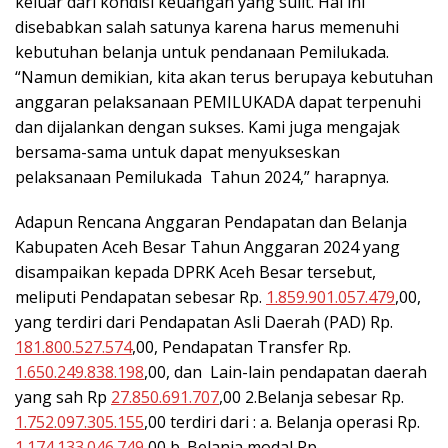
keluar dari kondisi keuangan yang sulit. Hal ini
disebabkan salah satunya karena harus memenuhi
kebutuhan belanja untuk pendanaan Pemilukada.
“Namun demikian, kita akan terus berupaya kebutuhan
anggaran pelaksanaan PEMILUKADA dapat terpenuhi
dan dijalankan dengan sukses. Kami juga mengajak
bersama-sama untuk dapat menyukseskan
pelaksanaan Pemilukada Tahun 2024,” harapnya.
Adapun Rencana Anggaran Pendapatan dan Belanja
Kabupaten Aceh Besar Tahun Anggaran 2024 yang
disampaikan kepada DPRK Aceh Besar tersebut,
meliputi Pendapatan sebesar Rp.
1.859.901.057.479
,00,
yang terdiri dari Pendapatan Asli Daerah (PAD) Rp.
181.800.527.574
,00, Pendapatan Transfer Rp.
1.650.249.838.198
,00, dan Lain-lain pendapatan daerah
yang sah Rp
27.850.691.707
,00 2.Belanja sebesar Rp.
1.752.097.305.155
,00 terdiri dari : a. Belanja operasi Rp.
1.174.133.046.749
,00 b. Belanja modal Rp.