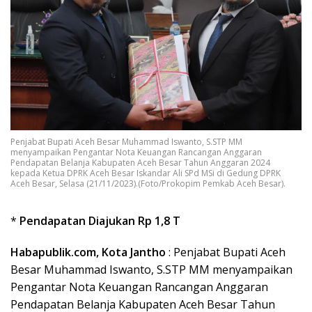
Penjabat Bupati Aceh Besar Muhammad Iswanto, S.STP MM
menyampaikan Pengantar Nota Keuangan Rancangan Anggaran
Pendapatan Belanja Kabupaten Aceh Besar Tahun Anggaran 2024
kepada Ketua DPRK Aceh Besar Iskandar Ali SPd MSi di Gedung DPRK
Aceh Besar, Selasa (21/11/2023).(Foto/Prokopim Pemkab Aceh Besar).
*
Pendapatan Diajukan Rp 1,8 T
Habapublik.com, Kota Jantho
: Penjabat Bupati Aceh
Besar Muhammad Iswanto, S.STP MM menyampaikan
Pengantar Nota Keuangan Rancangan Anggaran
Pendapatan Belanja Kabupaten Aceh Besar Tahun