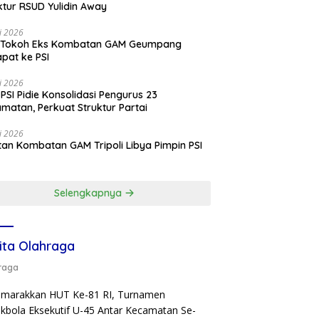
ktur RSUD Yulidin Away
li 2026
 Tokoh Eks Kombatan GAM Geumpang
pat ke PSI
li 2026
PSI Pidie Konsolidasi Pengurus 23
matan, Perkuat Struktur Partai
li 2026
an Kombatan GAM Tripoli Libya Pimpin PSI
e
Selengkapnya
ita Olahraga
raga