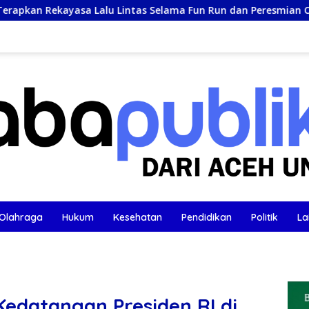
alu Lintas Selama Fun Run dan Peresmian Culture Park
Olahraga
Hukum
Kesehatan
Pendidikan
Politik
La
edatangan Presiden RI di