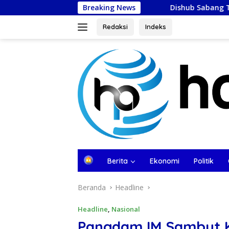
Langsung
Breaking News
Dishub Sabang Terapkan Rekayasa L
ke
konten
Redaksi
Indeks
tutup
B
Berita
Ekonomi
Politik
e
r
Beranda
Headline
a
n
d
Headline
,
Nasional
a
Pangdam IM Sambut K