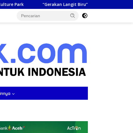
“Gerakan Langit Biru” ASRI Warnai HUT ke-25 Partai Demokrat d
tutup
innya