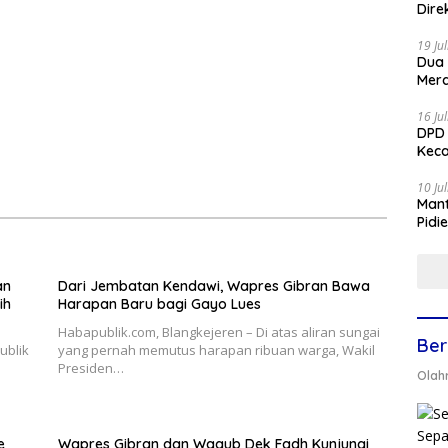
Dire
19 Ju
Dua
Mera
16 Ju
DPD 
Keca
10 Ju
Mant
Pidi
an
Dari Jembatan Kendawi, Wapres Gibran Bawa
ih
Harapan Baru bagi Gayo Lues
Habapublik.com, Blangkejeren – Di atas aliran sungai
Ber
ublik
yang pernah memutus harapan ribuan warga, Wakil
Presiden…
Olah
e
Wapres Gibran dan Wagub Dek Fadh Kunjungi