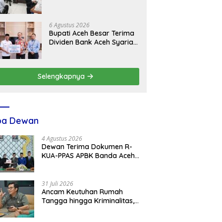
dengan Plt Kadisdik Dayah
Kota Banda Aceh
6 Agustus 2026
Bupati Aceh Besar Terima
Dividen Bank Aceh Syariah
Rp4,76 Miliar
Selengkapnya
ba Dewan
4 Agustus 2026
Dewan Terima Dokumen R-
KUA-PPAS APBK Banda Aceh
2027 dari Eksekutif
31 Juli 2026
Ancam Keutuhan Rumah
Tangga hingga Kriminalitas,
Ketua DPRK Banda Aceh
Dorong Pemberantasan