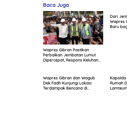
Baca Juga
Dari Jem
Wapres 
Baru bag
Wapres Gibran Pastikan
Perbaikan Jembatan Lumut
Dipercepat, Respons Keluhan
Air Bersih Warga
Wapres Gibran dan Wagub
Kapolda 
Dek Fadh Kunjungi Lokasi
Rumah Di
Terdampak Bencana di
Lamteume
Kabupaten Bireuen
Angin Ke