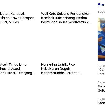
Ber
Seput
batan Kendawi,
Wali Kota Sabang Perjuangkan
Gibran Bawa Harapan
Kembali Rute Sabang-Medan,
i Gayo Lues
Permudah Akses Wisatawan ke
Pulau Weh
Aceh Tinjau Lima
Korsleting Listrik, Picu
7 Agu
nas di Aspol
Kebakaran Dayah
“Ger
n I Rusak Diterjang
Istiqamatuddin Rauzatul
Part
ncang Disertai Hujan
Jannah di Pidie Jaya
3 Agu
Terp
Gol
3 Agu
Komi