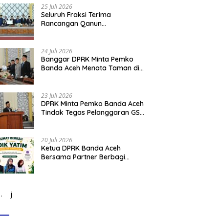
Narkoba
25 Juli 2026
Seluruh Fraksi Terima
Rancangan Qanun
Pertangungjawaban
Pelaksanaan APBK Banda Aceh
Tahun Anggaran 2025
24 Juli 2026
Banggar DPRK Minta Pemko
Banda Aceh Menata Taman di
Bawah Fly Over Simpang
Surabaya
23 Juli 2026
DPRK Minta Pemko Banda Aceh
Tindak Tegas Pelanggaran GSB
dan Tata Kabel Provider
20 Juli 2026
Ketua DPRK Banda Aceh
Bersama Partner Berbagi
Santuni Anak Yatim
j