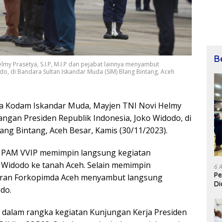
B
my Prasetya, S.I.P, M.I.P dan pejabat lainnya menyambut
o, di Bandara Sultan Iskandar Muda (SIM) Blang Bintang, Aceh
ma Kodam Iskandar Muda, Mayjen TNI Novi Helmy
tangan Presiden Republik Indonesia, Joko Widodo, di
ang Bintang, Aceh Besar, Kamis (30/11/2023).
PAM VVIP memimpin langsung kegiatan
Widodo ke tanah Aceh. Selain memimpin
6 
Pe
aran Forkopimda Aceh menyambut langsung
Di
odo.
h dalam rangka kegiatan Kunjungan Kerja Presiden