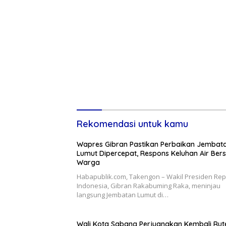
Rekomendasi untuk kamu
Wapres Gibran Pastikan Perbaikan Jembat
Lumut Dipercepat, Respons Keluhan Air Bers
Warga
Habapublik.com, Takengon – Wakil Presiden Rep
Indonesia, Gibran Rakabuming Raka, meninjau
langsung Jembatan Lumut di…
Wali Kota Sabang Perjuangkan Kembali Rut