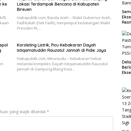
n ke
Lokasi Terdampak Bencana di Kabupaten
Bireuen
Sema
Ekse
ifli
Habapublik.com, Banda Aceh – Wakil Gubernur Aceh,
Resm
ukaan
Fadhlullah (Dek Fadh), menjemput kedatangan Wakil
Presiden RI,…
spol
Korsleting Listrik, Picu Kebakaran Dayah
g
Istiqamatuddin Rauzatul Jannah di Pidie Jaya
Habapublik.com, Meureudu – Kebakaran hebat
Dela
en
melanda kompleks Dayah Istiqamatuddin Rauzatul
Berl
Jannah di Gampong Blang Kuta…
Ekse
Ace
Ruas yang wajib ditandai
*