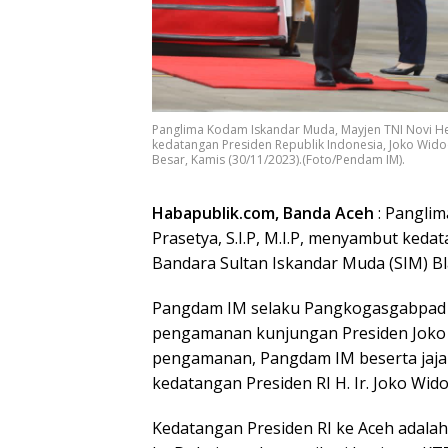
Panglima Kodam Iskandar Muda, Mayjen TNI Novi Hel
kedatangan Presiden Republik Indonesia, Joko Widod
Besar, Kamis (30/11/2023).(Foto/Pendam IM).
Habapublik.com, Banda Aceh
: Pangli
Prasetya, S.I.P, M.I.P, menyambut keda
Bandara Sultan Iskandar Muda (SIM) Bl
Pangdam IM selaku Pangkogasgabpad 
pengamanan kunjungan Presiden Joko 
pengamanan, Pangdam IM beserta jaj
kedatangan Presiden RI H. Ir. Joko Wid
Kedatangan Presiden RI ke Aceh adala