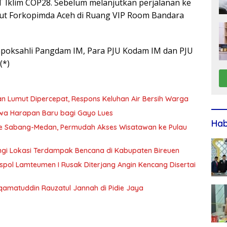
T Iklim COP28. Sebelum melanjutkan perjalanan ke
mbut Forkopimda Aceh di Ruang VIP Room Bandara
Kapoksahli Pangdam IM, Para PJU Kodam IM dan PJU
(*)
n Lumut Dipercepat, Respons Keluhan Air Bersih Warga
wa Harapan Baru bagi Gayo Lues
Ha
te Sabang-Medan, Permudah Akses Wisatawan ke Pulau
gi Lokasi Terdampak Bencana di Kabupaten Bireuen
spol Lamteumen I Rusak Diterjang Angin Kencang Disertai
tiqamatuddin Rauzatul Jannah di Pidie Jaya