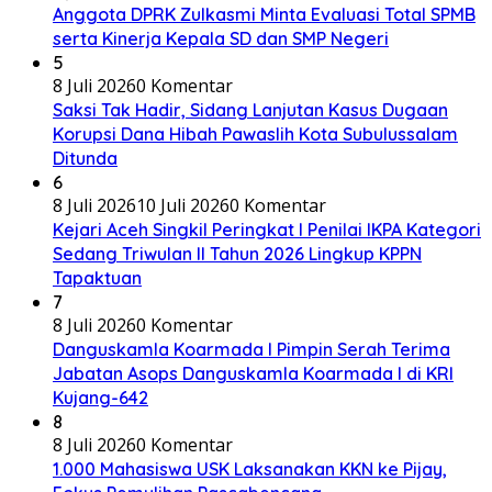
Anggota DPRK Zulkasmi Minta Evaluasi Total SPMB
serta Kinerja Kepala SD dan SMP Negeri
5
8 Juli 2026
0 Komentar
Saksi Tak Hadir, Sidang Lanjutan Kasus Dugaan
Korupsi Dana Hibah Pawaslih Kota Subulussalam
Ditunda
6
8 Juli 2026
10 Juli 2026
0 Komentar
Kejari Aceh Singkil Peringkat I Penilai IKPA Kategori
Sedang Triwulan II Tahun 2026 Lingkup KPPN
Tapaktuan
7
8 Juli 2026
0 Komentar
Danguskamla Koarmada I Pimpin Serah Terima
Jabatan Asops Danguskamla Koarmada I di KRI
Kujang-642
8
8 Juli 2026
0 Komentar
1.000 Mahasiswa USK Laksanakan KKN ke Pijay,