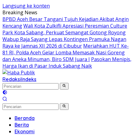
Langsung ke konten
Breaking News
BPBD Aceh Besar Tangani Tujuh Kejadian Akibat Angin
Kencang
Wali Kota Zulkifli Apresiasi Peresmian Culture
Park Kota Sabang, Perkuat Semangat Gotong Royong
Wabup Raja Sayang Lepas Kontingen Pramuka Nagan
Raya ke Jamnas XII 2026 di Cibubur
Meriahkan HUT Ke-
81 RI, Polda Aceh Gelar Lomba Memasak Nasi Goreng
dan Aneka Minuman, Biro SDM Juara I
Pasokan Menipis,
Harga Ikan di Pasar Induk Sabang Naik
Redaksi
Indeks
Beranda
Berita
Ekonomi