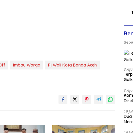
Ber
Seput
Off
Imbau Warga
Pj Wali Kota Banda Aceh
3 Agu
Terp
Gol
3 Agu
Komi
Dire
19 Ju
Dua
Mera
16 Ju