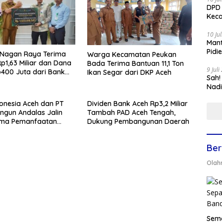
DPD 
Keca
10 Ju
Mant
Pidi
Nagan Raya Terima
Warga Kecamatan Peukan
Rp1,63 Miliar dan Dana
Bada Terima Bantuan 11,1 Ton
9 Jul
400 Juta dari Bank
Ikan Segar dari DKP Aceh
Sah!
riah
Nadi
onesia Aceh dan PT
Dividen Bank Aceh Rp3,2 Miliar
angun Andalas Jalin
Tambah PAD Aceh Tengah,
ama Pemanfaatan
Dukung Pembangunan Daerah
acik Uang Kertas
Ber
Olah
Sema