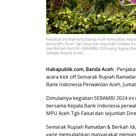
Penjabat (Pj) Wali Kota Banda Aceh Amiruddin, Kepal
Ketua MPU Aceh Tgk Faisal dan sejumlah Direktur 
dan Berkah Idul Fitri (SERAMBI) 2024 yang digelar B
Setdako Banda Aceh).
Habapublik.com, Banda Aceh
: Penjaba
acara kick off Semarak Rupiah Ramadan 
Bank Indonesia Perwakilan Aceh, Jumat 
Dimulainya kegiatan SERAMBI 2024 ini 
bersama Kepala Bank Indonesia perwakil
MPU Aceh Tgk Faisal dan sejumlah Dir
Semarak Rupiah Ramadan & Berkah Idu
yang memudahkan masyarakat memanfa