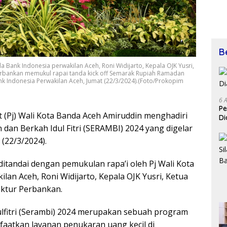
B
a Bank Indonesia perwakilan Aceh, Roni Widijarto, Kepala OJK Yusri,
Perbankan memukul rapai tanda kick off Semarak Rupiah Ramadan
ank Indonesia Perwakilan Aceh, Jumat (22/3/2024).(Foto/Prokopim
6 
Pe
t (Pj) Wali Kota Banda Aceh Amiruddin menghadiri
Di
dan Berkah Idul Fitri (SERAMBI) 2024 yang digelar
(22/3/2024).
ditandai dengan pemukulan rapa’i oleh Pj Wali Kota
an Aceh, Roni Widijarto, Kepala OJK Yusri, Ketua
ektur Perbankan.
lfitri (Serambi) 2024 merupakan sebuah program
atkan layanan penukaran uang kecil di