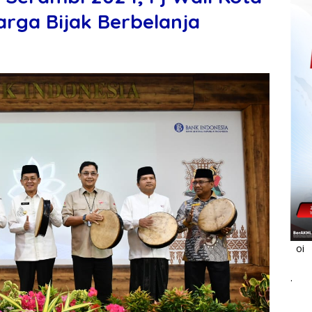
rga Bijak Berbelanja
oi
.