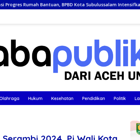
ntuan, BPBD Kota Subulussalam Intensifkan Pantau Langsung 
Olahraga
Hukum
Kesehatan
Pendidikan
Politik
La
f Serambi 2024, Pj Wali Kota