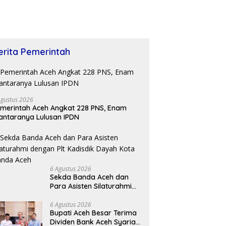
erita Pemerintah
Agustus 2026
merintah Aceh Angkat 228 PNS, Enam
antaranya Lulusan IPDN
6 Agustus 2026
Sekda Banda Aceh dan
Para Asisten Silaturahmi
dengan Plt Kadisdik Dayah
Kota Banda Aceh
6 Agustus 2026
Bupati Aceh Besar Terima
Dividen Bank Aceh Syariah