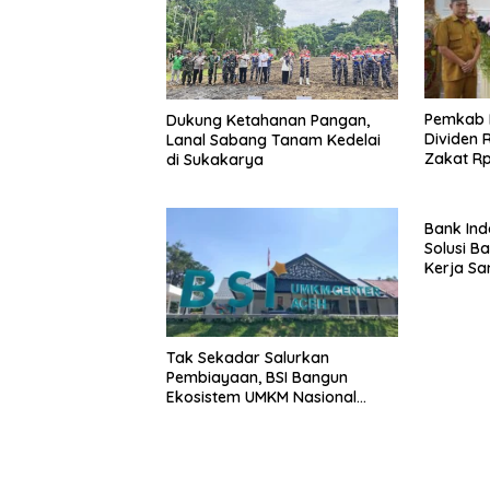
Pemkab 
Dukung Ketahanan Pangan,
Dividen 
Lanal Sabang Tanam Kedelai
Zakat Rp
di Sukakarya
Aceh Sya
Bank Ind
Solusi B
Kerja S
Limbah R
(LRUK)
Tak Sekadar Salurkan
Pembiayaan, BSI Bangun
Ekosistem UMKM Nasional
Bersama Danantara