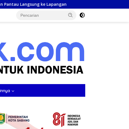
ke Lapangan
Kombes Andi Kirana Diperiksa Mabes Polri,
tutup
innya