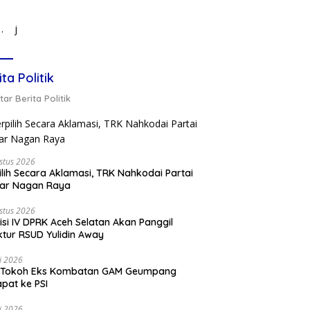
j
ita Politik
ar Berita Politik
stus 2026
ilih Secara Aklamasi, TRK Nahkodai Partai
kar Nagan Raya
stus 2026
si IV DPRK Aceh Selatan Akan Panggil
ktur RSUD Yulidin Away
li 2026
 Tokoh Eks Kombatan GAM Geumpang
pat ke PSI
li 2026