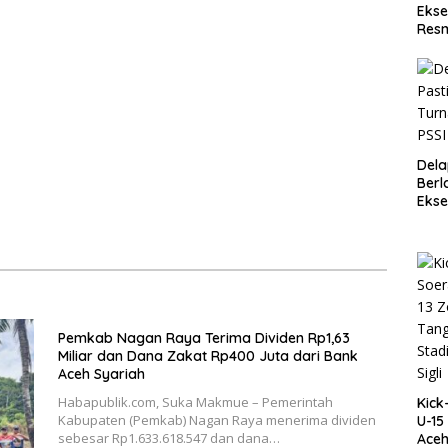
Ekse
Resm
Dela
Berl
Ekse
Ace
Pemkab Nagan Raya Terima Dividen Rp1,63
Miliar dan Dana Zakat Rp400 Juta dari Bank
Aceh Syariah
Habapublik.com, Suka Makmue – Pemerintah
Kick
Kabupaten (Pemkab) Nagan Raya menerima dividen
U-15
sebesar Rp1.633.618.547 dan dana…
Aceh