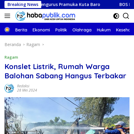
Langsung
ntik Pengurus Pramuka Kuta Baro
Breaking News
BOS Madrasah & BOP
ke
konten
Beranda
Berita
Ekonomi
Politik
Olahraga
Hukum
Kesehat
Beranda
Ragam
Ragam
Konslet Listrik, Rumah Warga
Balohan Sabang Hangus Terbakar
Redaksi
28 Mei 2024