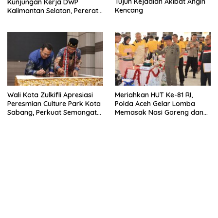
Tujuh Kejadian Akibat Angin
Kunjungan Kerja DWP
Kencang
Kalimantan Selatan, Pererat
Sinergi dan Kolaborasi
Wali Kota Zulkifli Apresiasi
Meriahkan HUT Ke-81 RI,
Peresmian Culture Park Kota
Polda Aceh Gelar Lomba
Sabang, Perkuat Semangat
Memasak Nasi Goreng dan
Gotong Royong
Aneka Minuman, Biro SDM
Juara I