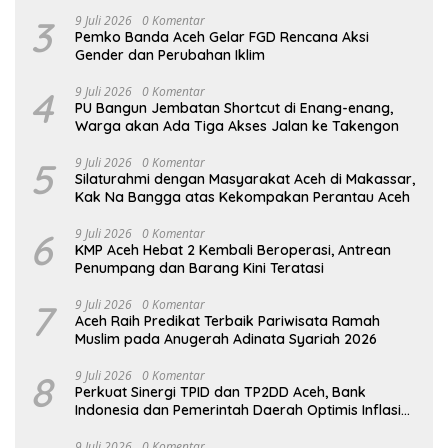
3
9 Juli 2026
0 Komentar
Pemko Banda Aceh Gelar FGD Rencana Aksi
Gender dan Perubahan Iklim
4
9 Juli 2026
0 Komentar
PU Bangun Jembatan Shortcut di Enang-enang,
Warga akan Ada Tiga Akses Jalan ke Takengon
5
9 Juli 2026
0 Komentar
Silaturahmi dengan Masyarakat Aceh di Makassar,
Kak Na Bangga atas Kekompakan Perantau Aceh
6
9 Juli 2026
0 Komentar
KMP Aceh Hebat 2 Kembali Beroperasi, Antrean
Penumpang dan Barang Kini Teratasi
7
9 Juli 2026
0 Komentar
Aceh Raih Predikat Terbaik Pariwisata Ramah
Muslim pada Anugerah Adinata Syariah 2026
8
9 Juli 2026
0 Komentar
Perkuat Sinergi TPID dan TP2DD Aceh, Bank
Indonesia dan Pemerintah Daerah Optimis Inflasi
Terkendali dan Digitalisasi Akseleratif
9 Juli 2026
0 Komentar