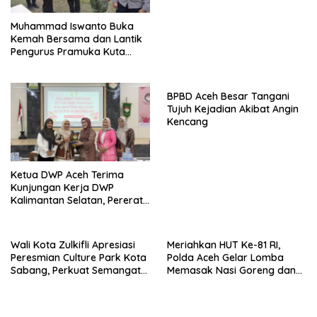
Muhammad Iswanto Buka
Kemah Bersama dan Lantik
Pengurus Pramuka Kuta
Baro
BPBD Aceh Besar Tangani
Tujuh Kejadian Akibat Angin
Kencang
Ketua DWP Aceh Terima
Kunjungan Kerja DWP
Kalimantan Selatan, Pererat
Sinergi dan Kolaborasi
Wali Kota Zulkifli Apresiasi
Meriahkan HUT Ke-81 RI,
Peresmian Culture Park Kota
Polda Aceh Gelar Lomba
Sabang, Perkuat Semangat
Memasak Nasi Goreng dan
Gotong Royong
Aneka Minuman, Biro SDM
Juara I