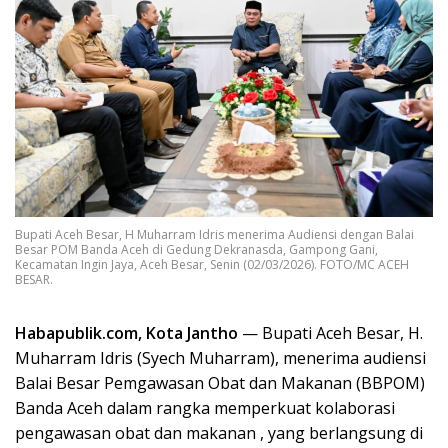
Bupati Aceh Besar, H Muharram Idris menerima Audiensi dengan Balai
Besar POM Banda Aceh di Gedung Dekranasda, Gampong Gani,
Kecamatan Ingin Jaya, Aceh Besar, Senin (02/03/2026). FOTO/MC ACEH
BESAR.
Habapublik.com, Kota Jantho
— Bupati Aceh Besar, H.
Muharram Idris (Syech Muharram), menerima audiensi
Balai Besar Pemgawasan Obat dan Makanan (BBPOM)
Banda Aceh dalam rangka memperkuat kolaborasi
pengawasan obat dan makanan , yang berlangsung di