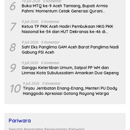
6
10 Juli 2026
0 Komentar
Buka MTQ ke-9 Aceh Tamiang, Bupati Armia
Pahmi: Momentum Cetak Generasi Qurani
Berakhlak Mulia
7
9 Juli 2026
0 Komentar
Ketua TP PKK Aceh Hadiri Pembukaan HKG PKK
Nasional ke-54 dan HUT Dekranas ke-46 di
Makassar
8
9 Juli 2026
0 Komentar
Sah! Eks Panglima GAM Aceh Barat Panglima Nadi
Gabung PSI Aceh
9
9 Juli 2026
0 Komentar
Ganggu Ketertiban Umum, Satpol PP WH dan
Linmas Kota Subulussalam Amankan Dua Gepeng
10
9 Juli 2026
0 Komentar
Tinjau Jembatan Enang-Enang, Menteri PU Dody
Hanggodo Apresiasi Gotong Royong Warga
Pariwara
Seputar Kerjasama Penayangan Pariwara