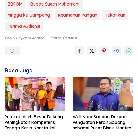
BBPOM
Bupati Syech Muharram
hingga ke Gampong
Keamanan Pangan
Tekankan
Terima Audiensi
Penulis: Syahril Ahmad
Editor: Redaksi
Baca Juga
Pemkab Aceh Besar Dukung
Wali Kota Sabang Dorong
Peningkatan Kompetensi
Penguatan Peran Sabang
Tenaga Kerja Konstruksi
sebagai Pusat Bisnis Maritim