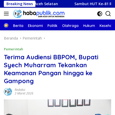
Langsung
 di Aceh Selatan
Breaking News
Sambut HUT Ke-81 RI, Imigrasi Meulab
ke
konten
Beranda
Berita
Ekonomi
Politik
Olahraga
Hukum
Kesehat
Beranda
Pemerintah
Pemerintah
Terima Audiensi BBPOM, Bupati
Syech Muharram Tekankan
Keamanan Pangan hingga ke
Gampong
Redaksi
3 Maret 2026