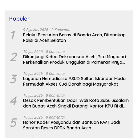
Populer
1
9 Agustus 2026
0 Komentar
Pelaku Pencurian Beras di Banda Aceh, Ditangkap
Polisi di Aceh Selatan
2
10 Juli 2026
0 Komentar
Dikunjungi Ketua Dekranasda Aceh, Rita Mayasari
Perkenalkan Produk Unggulan di Pameran Kriya
dan Wastra Nasional
3
10 Juli 2026
0 Komentar
Layanan Hemodialisa RSUD Sultan Iskandar Muda
Permudah Akses Cuci Darah bagi Masyarakat
4
10 Juli 2026
0 Komentar
Desak Pembentukan Dapil, Wali Kota Subulussalam
dan Bupati Aceh Singkil Datangi Kantor KPU RI di
Jakarta
5
10 Juli 2026
0 Komentar
Honor Kader Posyandu dan Bantuan KWT Jadi
Sorotan Reses DPRK Banda Aceh