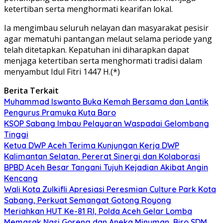
ketertiban serta menghormati kearifan lokal.
Ia mengimbau seluruh nelayan dan masyarakat pesisir
agar mematuhi pantangan melaut selama periode yang
telah ditetapkan. Kepatuhan ini diharapkan dapat
menjaga ketertiban serta menghormati tradisi dalam
menyambut Idul Fitri 1447 H.(*)
Berita Terkait
Muhammad Iswanto Buka Kemah Bersama dan Lantik
Pengurus Pramuka Kuta Baro
KSOP Sabang Imbau Pelayaran Waspadai Gelombang
Tinggi
Ketua DWP Aceh Terima Kunjungan Kerja DWP
Kalimantan Selatan, Pererat Sinergi dan Kolaborasi
BPBD Aceh Besar Tangani Tujuh Kejadian Akibat Angin
Kencang
Wali Kota Zulkifli Apresiasi Peresmian Culture Park Kota
Sabang, Perkuat Semangat Gotong Royong
Meriahkan HUT Ke-81 RI, Polda Aceh Gelar Lomba
Memasak Nasi Goreng dan Aneka Minuman, Biro SDM