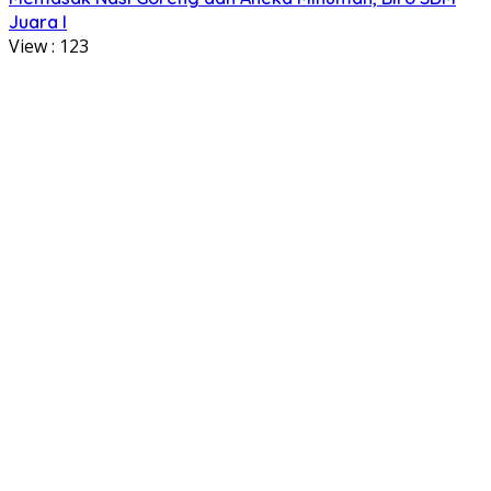
Juara I
View :
123