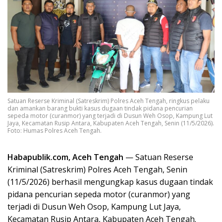
Satuan Reserse Kriminal (Satreskrim) Polres Aceh Tengah, ringkus pelaku
dan amankan barang bukti kasus dugaan tindak pidana pencurian
sepeda motor (curanmor) yang terjadi di Dusun Weh Osop, Kampung Lut
Jaya, Kecamatan Rusip Antara, Kabupaten Aceh Tengah, Senin (11/5/2026).
Foto: Humas Polres Aceh Tengah.
Habapublik.com, Aceh Tengah
— Satuan Reserse
Kriminal (Satreskrim) Polres Aceh Tengah, Senin
(11/5/2026) berhasil mengungkap kasus dugaan tindak
pidana pencurian sepeda motor (curanmor) yang
terjadi di Dusun Weh Osop, Kampung Lut Jaya,
Kecamatan Rusip Antara, Kabupaten Aceh Tengah.