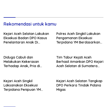
Rekomendasi untuk kamu
Kejari Aceh Selatan Lakukan
Polres Aceh Singkil Lakukan
Eksekusi Badan DPO Kasus
Pengamanan Eksekusi
Penelantaran Anak Di
Terpidana YM Berdasarkan
Wilayah Sumut
Putusan Mahkamah Agung
Diduga Cabuli dan
Tim Tabur Kejati Aceh
Melakukan Kekerasan
Berhasil Amankan DPO Kejari
Terhadap Anak, Pria di
Aceh Selatan di Sumatera
Nagan Raya Ditahan Polisi
Utara
Kejari Aceh Singkil
Kejari Aceh Selatan Tangkap
Laksanakan Eksekusi
DPO Perkara Tindak Pidana
Terpidana Penipuan YM
Migas
Berdasarkan Putusan Kasasi
MA