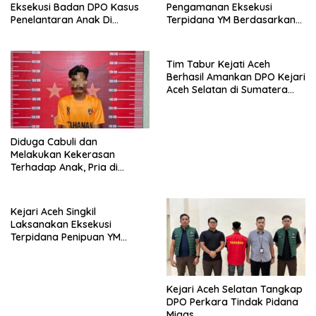
Eksekusi Badan DPO Kasus
Pengamanan Eksekusi
Penelantaran Anak Di
Terpidana YM Berdasarkan
Wilayah Sumut
Putusan Mahkamah Agung
Tim Tabur Kejati Aceh
Berhasil Amankan DPO Kejari
Aceh Selatan di Sumatera
Utara
Diduga Cabuli dan
Melakukan Kekerasan
Terhadap Anak, Pria di
Nagan Raya Ditahan Polisi
Kejari Aceh Singkil
Laksanakan Eksekusi
Terpidana Penipuan YM
Berdasarkan Putusan Kasasi
MA
Kejari Aceh Selatan Tangkap
DPO Perkara Tindak Pidana
Migas