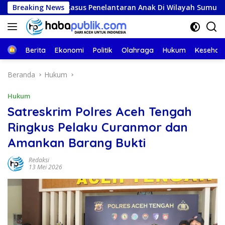
Langsung
dan DPO Kasus Penelantaran Anak Di Wilayah Sumut
Breaking News
Ang
ke
konten
Beranda
Berita
Ekonomi
Politik
Olahraga
Hukum
Kesehat
Beranda
Hukum
Hukum
Satreskrim Polres Aceh Tengah
Ringkus Pelaku Curanmor dan
Amankan Barang Bukti
Redaksi
13 Mei 2026