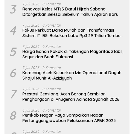
3
7 Juli 2026
0 Komentar
Renovasi Kelas MTsS Darul Hijrah Sabang
Ditargetkan Selesai Sebelum Tahun Ajaran Baru
4
7 Juli 2026
0 Komentar
Fokus Perkuat Dana Murah dan Transformasi
Sistem IT, BSI Bukukan Laba Rp3,39 Triliun Tumbuh
16,73%
5
7 Juli 2026
0 Komentar
Harga Bahan Pokok di Takengon Mayoritas Stabil,
Sayur dan Buah Fluktuasi
6
7 Juli 2026
0 Komentar
Kemenag Aceh Keluarkan Izin Operasional Dayah
Sirajul Munir Al-Aziziyyah
7
7 Juli 2026
0 Komentar
Prestasi Gemilang, Aceh Borong Sembilan
Penghargaan di Anugerah Adinata Syariah 2026
8
6 Juli 2026
0 Komentar
Pemkab Nagan Raya Sampaikan Raqan
Pertanggungjawaban Pelaksanaan APBK 2025
6 Juli 2026
0 Komentar