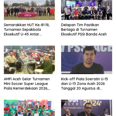
Semarakkan HUT Ke-81 RI,
Delapan Tim Pastikan
Turnamen Sepakbola
Berlaga di Turnamen
Eksekutif U-45 Antar
Eksekutif PSSI Banda Aceh
Kecamatan Se-Banda Aceh
Resmi Bergulir
AMFI Aceh Gelar Turnamen
Kick-off Piala Soeratin U-15
Mini Soccer Super League
dan U-13 Zona Aceh 2026
Piala Kemerdekaan 2026,
Tanggal 20 Agustus di
Total Hadiah Rp9 Juta
Stadion Blang Paseh Sigli