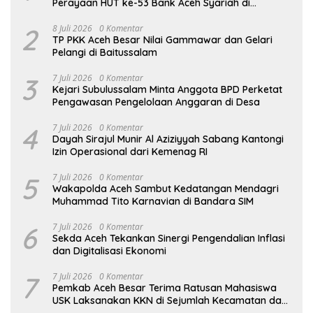
Perayaan HUT ke-53 Bank Aceh Syariah di
Simeulue
2
8 Juli 2026
0 Komentar
TP PKK Aceh Besar Nilai Gammawar dan Gelari
Pelangi di Baitussalam
3
7 Juli 2026
0 Komentar
Kejari Subulussalam Minta Anggota BPD Perketat
Pengawasan Pengelolaan Anggaran di Desa
4
7 Juli 2026
0 Komentar
Dayah Sirajul Munir Al Aziziyyah Sabang Kantongi
Izin Operasional dari Kemenag RI
5
7 Juli 2026
0 Komentar
Wakapolda Aceh Sambut Kedatangan Mendagri
Muhammad Tito Karnavian di Bandara SIM
6
7 Juli 2026
0 Komentar
Sekda Aceh Tekankan Sinergi Pengendalian Inflasi
dan Digitalisasi Ekonomi
7
7 Juli 2026
0 Komentar
Pemkab Aceh Besar Terima Ratusan Mahasiswa
USK Laksanakan KKN di Sejumlah Kecamatan dan