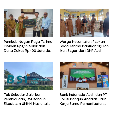
Pemkab Nagan Raya Terima
Warga Kecamatan Peukan
Dividen Rp1,63 Miliar dan
Bada Terima Bantuan 11,1 Ton
Dana Zakat Rp400 Juta dari
Ikan Segar dari DKP Aceh
Bank Aceh Syariah
Tak Sekadar Salurkan
Bank Indonesia Aceh dan PT
Pembiayaan, BSI Bangun
Solusi Bangun Andalas Jalin
Ekosistem UMKM Nasional
Kerja Sama Pemanfaatan
Bersama Danantara
Limbah Racik Uang Kertas
(LRUK)