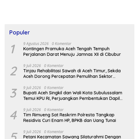
Populer
1
9 Agustus 2026
0 Komentar
Kontingen Pramuka Aceh Tengah Tempuh
Perjalanan Darat Menuju Jamnas XII di Cibubur
2
9 Juli 2026
0 Komentar
Tinjau Rehabilitasi Sawah di Aceh Timur, Sekda
Aceh Dorong Percepatan Pemulihan Sektor
Pertanian
3
9 Juli 2026
0 Komentar
Bupati Aceh Singkil dan Wali Kota Subulussalam
Temui KPU RI, Perjuangkan Pembentukan Dapil
Baru
4
9 Juli 2026
0 Komentar
Tim Rimueng Sat Reskrim Polresta Tangkap
Residivis Curi Enam HP, BPKB dan Uang Tunai
5
9 Juli 2026
0 Komentar
Petani Kecamatan Sawang Silaturahmi Dengan