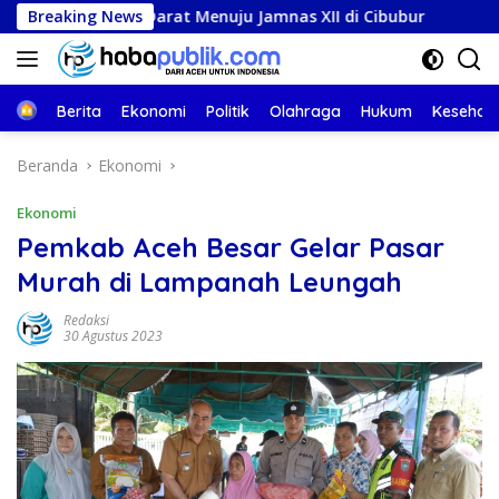
Langsung
arat Menuju Jamnas XII di Cibubur
Breaking News
Pemkab Aceh Besa
ke
konten
Beranda
Berita
Ekonomi
Politik
Olahraga
Hukum
Kesehat
Beranda
Ekonomi
Ekonomi
Pemkab Aceh Besar Gelar Pasar
Murah di Lampanah Leungah
Redaksi
30 Agustus 2023