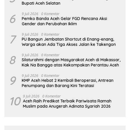
Bupati Aceh Selatan
6
9 Juli 2026
0 Komentar
Pemko Banda Aceh Gelar FGD Rencana Aksi
Gender dan Perubahan Iklim
7
9 Juli 2026
0 Komentar
PU Bangun Jembatan Shortcut di Enang-enang,
Warga akan Ada Tiga Akses Jalan ke Takengon
8
9 Juli 2026
0 Komentar
Silaturahmi dengan Masyarakat Aceh di Makassar,
Kak Na Bangga atas Kekompakan Perantau Aceh
9
9 Juli 2026
0 Komentar
KMP Aceh Hebat 2 Kembali Beroperasi, Antrean
Penumpang dan Barang Kini Teratasi
10
9 Juli 2026
0 Komentar
Aceh Raih Predikat Terbaik Pariwisata Ramah
Muslim pada Anugerah Adinata Syariah 2026