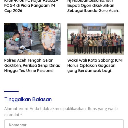
Krok-Krok FC Hajar RSUDZA
Hj Habibahtussania, istri
FC 5-1 di Piala Pangdam IM
Bupati Oyon dikukuhkan
Cup 2026
Sebagai Ibunda Guru Aceh
Singkil
Polres Aceh Tengah Gelar
Wakil Wali Kota Sabang: ICMI
Gaktiblin, Periksa Senpi Dinas
Harus Ciptakan Gagasan
Hingga Tes Urine Personel
yang Berdampak bagi
Masyarakat
Tinggalkan Balasan
Alamat email Anda tidak akan dipublikasikan.
Ruas yang wajib
ditandai
*