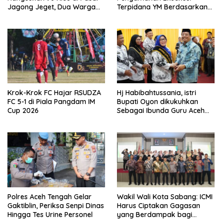
Jagong Jeget, Dua Warga
Terpidana YM Berdasarkan
Luka Bakar
Putusan Mahkamah Agung
Krok-Krok FC Hajar RSUDZA
Hj Habibahtussania, istri
FC 5-1 di Piala Pangdam IM
Bupati Oyon dikukuhkan
Cup 2026
Sebagai Ibunda Guru Aceh
Singkil
Polres Aceh Tengah Gelar
Wakil Wali Kota Sabang: ICMI
Gaktiblin, Periksa Senpi Dinas
Harus Ciptakan Gagasan
Hingga Tes Urine Personel
yang Berdampak bagi