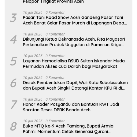
Pelopor Tingkat Provinsi Aceh
3
10 Juli 2026
0 Komentar
Pasar Tani Road Show Aceh Gandeng Pasar Tani
Aceh Barat Gelar Pasar Murah di Lapangan Depan
SMP 1 Meulaboh
4
10 Juli 2026
0 Komentar
Dikunjungi Ketua Dekranasda Aceh, Rita Mayasari
Perkenalkan Produk Unggulan di Pameran Kriya
dan Wastra Nasional
5
10 Juli 2026
0 Komentar
Layanan Hemodialisa RSUD Sultan Iskandar Muda
Permudah Akses Cuci Darah bagi Masyarakat
6
10 Juli 2026
0 Komentar
Desak Pembentukan Dapil, Wali Kota Subulussalam
dan Bupati Aceh Singkil Datangi Kantor KPU RI di
Jakarta
7
10 Juli 2026
0 Komentar
Honor Kader Posyandu dan Bantuan KWT Jadi
Sorotan Reses DPRK Banda Aceh
8
10 Juli 2026
0 Komentar
Buka MTQ ke-9 Aceh Tamiang, Bupati Armia
Pahmi: Momentum Cetak Generasi Qurani
Berakhlak Mulia