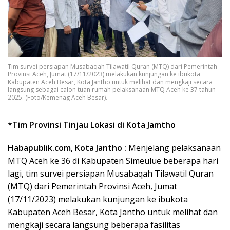
Tim survei persiapan Musabaqah Tilawatil Quran (MTQ) dari Pemerintah
Provinsi Aceh, Jumat (17/11/2023) melakukan kunjungan ke ibukota
Kabupaten Aceh Besar, Kota Jantho untuk melihat dan mengkaji secara
langsung sebagai calon tuan rumah pelaksanaan MTQ Aceh ke 37 tahun
2025. (Foto/Kemenag Aceh Besar).
*
Tim Provinsi Tinjau Lokasi di Kota Jamtho
Habapublik.com, Kota Jantho :
Menjelang pelaksanaan
MTQ Aceh ke 36 di Kabupaten Simeulue beberapa hari
lagi, tim survei persiapan Musabaqah Tilawatil Quran
(MTQ) dari Pemerintah Provinsi Aceh, Jumat
(17/11/2023) melakukan kunjungan ke ibukota
Kabupaten Aceh Besar, Kota Jantho untuk melihat dan
mengkaji secara langsung beberapa fasilitas