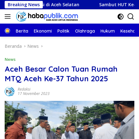
Langsung
lisi di Aceh Selatan
Breaking News
Sambut HUT Ke-81 RI, Imigrasi Meu
ke
konten
Beranda
Berita
Ekonomi
Politik
Olahraga
Hukum
Kesehat
Beranda
News
News
Aceh Besar Calon Tuan Rumah
MTQ Aceh Ke-37 Tahun 2025
Redaksi
17 November 2023