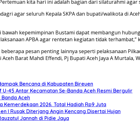
“Pertemuan kita hari ini adalah bagian dari silaturahmi aga
agri agar seluruh Kepala SKPA dan bupati/walikota di A
 di bawah kepemimpinan Bustami dapat membangun hubunga
aksanaan APBA agar rentetan kegiatan tidak terhambat,” k
 beberapa pesan penting lainnya seperti pelaksanaan Pilka
Aceh Barat Mahdi Effendi, Pj Bupati Aceh Jaya A Murtala, W
rdampak Bencana di Kabupaten Bireuen
f U-45 Antar Kecamatan Se-Banda Aceh Resmi Bergulir
I Banda Aceh
la Kemerdekaan 2026, Total Hadiah Rp9 Juta
n I Rusak Diterjang Angin Kencang Disertai Hujan
Rauzatul Jannah di Pidie Jaya