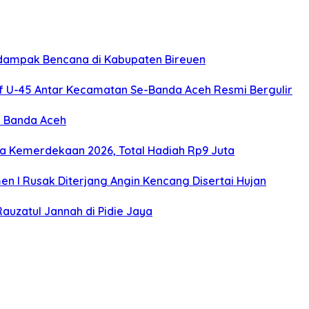
rdampak Bencana di Kabupaten Bireuen
f U-45 Antar Kecamatan Se-Banda Aceh Resmi Bergulir
I Banda Aceh
la Kemerdekaan 2026, Total Hadiah Rp9 Juta
n I Rusak Diterjang Angin Kencang Disertai Hujan
Rauzatul Jannah di Pidie Jaya