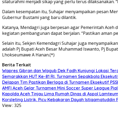
silaturahmi menjadi sikap yang perlu terus dilaksanakan. 
Dalam kesempatan itu, Suhajar menyampaikan pesan Mend
Gubernur Bustami yang baru dilantik.
Katanya, Mendagri juga berpesan agar Pemerintah Aceh
kegiatan pembangunan dapat berjalan. “Pastikan aman pel
Selain itu, Sekjen Kemendagri Suhajar juga menyampaikan
adalah Pj Bupati Aceh Besar Muhammad Iswanto, Pj Bupati 
Lhokseumawe A Hanan.(*)
Berita Terkait
Wapres Gibran dan Wagub Dek Fadh Kunjungi Lokasi Te
Semarakkan HUT Ke-81 RI, Turnamen Sepakbola Eksekuti
Delapan Tim Pastikan Berlaga di Turnamen Eksekutif PSS
AMFI Aceh Gelar Turnamen Mini Soccer Super League Pia
Kapolda Aceh Tinjau Lima Rumah Dinas di Aspol Lamteume
Korsleting Listrik, Picu Kebakaran Dayah Istiqamatuddin 
View :
325