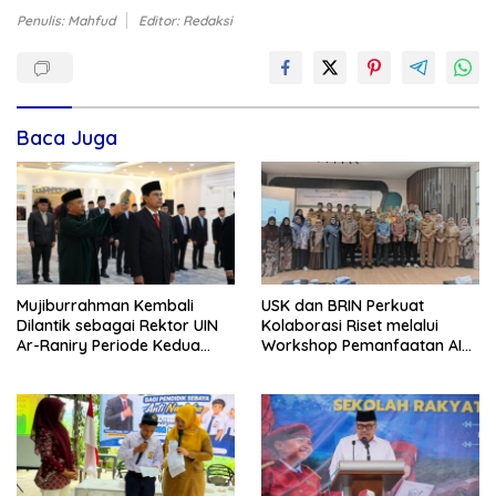
Penulis: Mahfud
Editor: Redaksi
Baca Juga
Mujiburrahman Kembali
USK dan BRIN Perkuat
Dilantik sebagai Rektor UIN
Kolaborasi Riset melalui
Ar-Raniry Periode Kedua
Workshop Pemanfaatan AI
2026–2030
dalam Pembelajaran dan
Penelitian