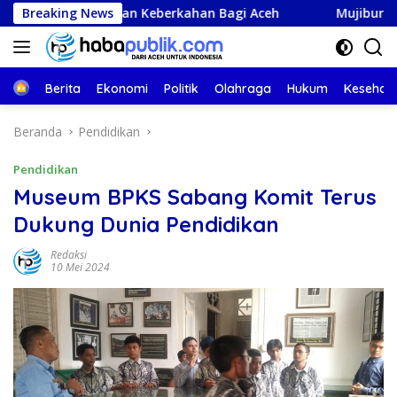
Langsung
erkahan Bagi Aceh
Breaking News
Mujiburrahman Kembali Dilantik se
ke
konten
Beranda
Berita
Ekonomi
Politik
Olahraga
Hukum
Kesehat
Beranda
Pendidikan
Pendidikan
Museum BPKS Sabang Komit Terus
Dukung Dunia Pendidikan
Redaksi
10 Mei 2024