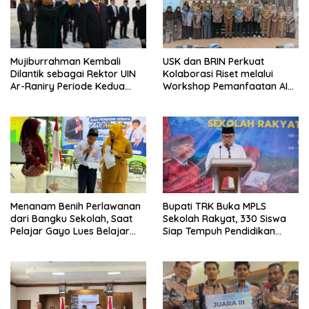
Mujiburrahman Kembali
USK dan BRIN Perkuat
Dilantik sebagai Rektor UIN
Kolaborasi Riset melalui
Ar-Raniry Periode Kedua
Workshop Pemanfaatan AI
2026–2030
dalam Pembelajaran dan
Penelitian
Menanam Benih Perlawanan
Bupati TRK Buka MPLS
dari Bangku Sekolah, Saat
Sekolah Rakyat, 330 Siswa
Pelajar Gayo Lues Belajar
Siap Tempuh Pendidikan
Menjadi Duta Anti Narkoba
Gratis Berasrama