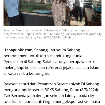
Sejumlah Santri dar pesantren Sulaimaniyah Sabang mendapatkan
penjelasan dari Kepala Museum BPKS Sabang Evan Boy foreman pada city
tour di museum Sabang, Rabu (8/5/2024).Foto/Mahfud.
Habapublik.com, Sabang :
Museum Sabang
berkomitmen untuk terus mendukung dunia
Pendidikan di Sabang. Salah satunya berupaya terus
melengkapi koleksi dan referensi jejak masa lalu Islam
di Kota seribu benteng itu.
Belasan santri dari Pesantren Sulaimaniyah Di Sabang
mengunjungi Museum BPKS Sabang, Rabu (8/5/2024).
Tak Berbeda jauh dengan sekolah lainnya pada city
tour kali ini para santri ingin mengekspolrasi sisi masa