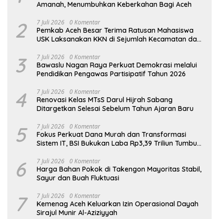
Amanah, Menumbuhkan Keberkahan Bagi Aceh
2
7 Juli 2026
0 Komentar
Pemkab Aceh Besar Terima Ratusan Mahasiswa
USK Laksanakan KKN di Sejumlah Kecamatan dan
Gampong
3
7 Juli 2026
0 Komentar
Bawaslu Nagan Raya Perkuat Demokrasi melalui
Pendidikan Pengawas Partisipatif Tahun 2026
4
7 Juli 2026
0 Komentar
Renovasi Kelas MTsS Darul Hijrah Sabang
Ditargetkan Selesai Sebelum Tahun Ajaran Baru
5
7 Juli 2026
0 Komentar
Fokus Perkuat Dana Murah dan Transformasi
Sistem IT, BSI Bukukan Laba Rp3,39 Triliun Tumbuh
16,73%
6
7 Juli 2026
0 Komentar
Harga Bahan Pokok di Takengon Mayoritas Stabil,
Sayur dan Buah Fluktuasi
7
7 Juli 2026
0 Komentar
Kemenag Aceh Keluarkan Izin Operasional Dayah
Sirajul Munir Al-Aziziyyah