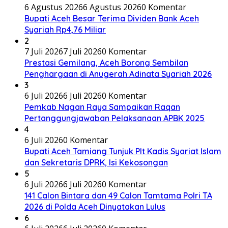
6 Agustus 2026
6 Agustus 2026
0 Komentar
Bupati Aceh Besar Terima Dividen Bank Aceh
Syariah Rp4,76 Miliar
2
7 Juli 2026
7 Juli 2026
0 Komentar
Prestasi Gemilang, Aceh Borong Sembilan
Penghargaan di Anugerah Adinata Syariah 2026
3
6 Juli 2026
6 Juli 2026
0 Komentar
Pemkab Nagan Raya Sampaikan Raqan
Pertanggungjawaban Pelaksanaan APBK 2025
4
6 Juli 2026
0 Komentar
Bupati Aceh Tamiang Tunjuk Plt Kadis Syariat Islam
dan Sekretaris DPRK, Isi Kekosongan
5
6 Juli 2026
6 Juli 2026
0 Komentar
141 Calon Bintara dan 49 Calon Tamtama Polri TA
2026 di Polda Aceh Dinyatakan Lulus
6