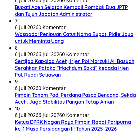
6 Juli 2026
6 Juli 2026
0 Komentar
Bupati Aceh Selatan Kembali Rombak Dua JPTP
dan Tujuh Jabatan Administrator
7
6 Juli 2026
0 Komentar
Waspada! Penipuan Catut Nama Bupati Pidie Jaya
untuk Meminta Uang
8
6 Juli 2026
6 Juli 2026
0 Komentar
Sertijab Kapolda Aceh, Irjen Pol Marzuki Ali Basyah
Serahkan Pataka “Machdum Sakti” kepada Irjen
Pol. Ruddi Setiawan
9
6 Juli 2026
0 Komentar
Pimpin Tanam Padi Perdana Pasca Bencana, Sekda
Aceh: Jaga Stabilitas Pangan Tetap Aman
10
6 Juli 2026
6 Juli 2026
0 Komentar
Ketua DPRK Nagan Raya Pimpin Rapat Paripurna
ke-1 Masa Persidangan III Tahun 2025-2026