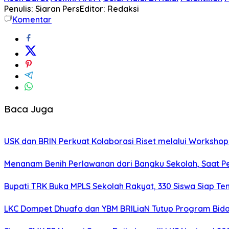
Penulis: Siaran Pers
Editor: Redaksi
Komentar
Baca Juga
USK dan BRIN Perkuat Kolaborasi Riset melalui Worksho
Menanam Benih Perlawanan dari Bangku Sekolah, Saat Pel
Bupati TRK Buka MPLS Sekolah Rakyat, 330 Siswa Siap T
LKC Dompet Dhuafa dan YBM BRILiaN Tutup Program Bida