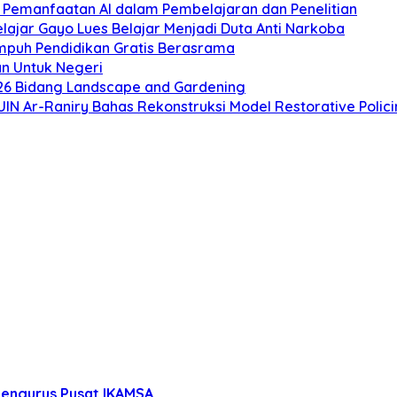
p Pemanfaatan AI dalam Pembelajaran dan Penelitian
ajar Gayo Lues Belajar Menjadi Duta Anti Narkoba
empuh Pendidikan Gratis Berasrama
n Untuk Negeri
2026 Bidang Landscape and Gardening
UIN Ar-Raniry Bahas Rekonstruksi Model Restorative Polici
engurus Pusat IKAMSA