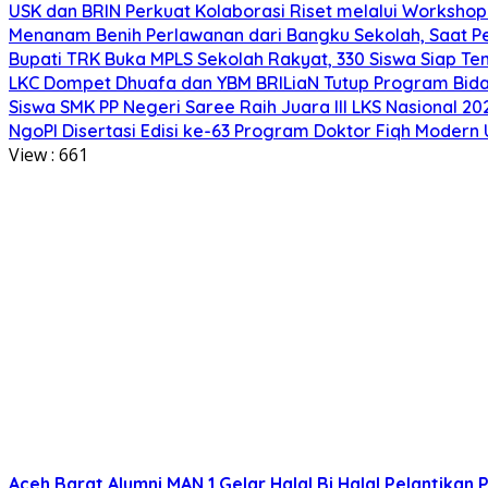
USK dan BRIN Perkuat Kolaborasi Riset melalui Worksho
Menanam Benih Perlawanan dari Bangku Sekolah, Saat Pel
Bupati TRK Buka MPLS Sekolah Rakyat, 330 Siswa Siap T
LKC Dompet Dhuafa dan YBM BRILiaN Tutup Program Bida
Siswa SMK PP Negeri Saree Raih Juara III LKS Nasional 
NgoPI Disertasi Edisi ke-63 Program Doktor Fiqh Modern 
View :
661
Aceh Barat
Alumni MAN 1
Gelar Halal Bi Halal
Pelantikan
P