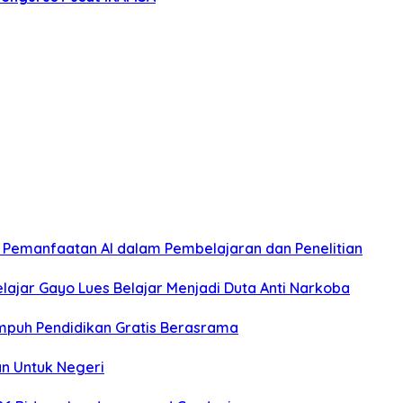
p Pemanfaatan AI dalam Pembelajaran dan Penelitian
ajar Gayo Lues Belajar Menjadi Duta Anti Narkoba
empuh Pendidikan Gratis Berasrama
n Untuk Negeri