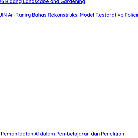
2026 Bidang Landscape and Gardening
UIN Ar-Raniry Bahas Rekonstruksi Model Restorative Polici
p Pemanfaatan AI dalam Pembelajaran dan Penelitian