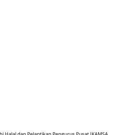
 bi Halal dan Pelantikan Pengurus Pusat IKAMSA