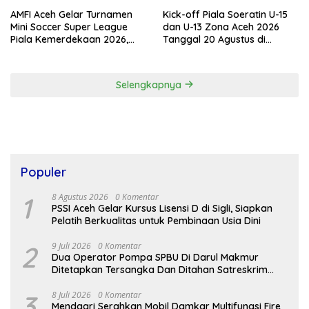
AMFI Aceh Gelar Turnamen
Kick-off Piala Soeratin U-15
Mini Soccer Super League
dan U-13 Zona Aceh 2026
Piala Kemerdekaan 2026,
Tanggal 20 Agustus di
Total Hadiah Rp9 Juta
Stadion Blang Paseh Sigli
Selengkapnya
Populer
1
8 Agustus 2026
0 Komentar
PSSI Aceh Gelar Kursus Lisensi D di Sigli, Siapkan
Pelatih Berkualitas untuk Pembinaan Usia Dini
2
9 Juli 2026
0 Komentar
Dua Operator Pompa SPBU Di Darul Makmur
Ditetapkan Tersangka Dan Ditahan Satreskrim
Polres Nagan Raya
3
8 Juli 2026
0 Komentar
Mendagri Serahkan Mobil Damkar Multifungsi Fire