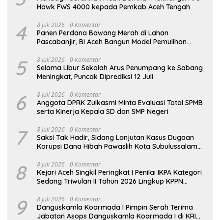
Hawk FWS 4000 kepada Pemkab Aceh Tengah
4
8 Juli 2026
0 Komentar
Panen Perdana Bawang Merah di Lahan
Pascabanjir, BI Aceh Bangun Model Pemulihan
Ekonomi Masyarakat Berbasis Pertanian
5
8 Juli 2026
0 Komentar
Selama Libur Sekolah Arus Penumpang ke Sabang
Meningkat, Puncak Diprediksi 12 Juli
6
8 Juli 2026
0 Komentar
Anggota DPRK Zulkasmi Minta Evaluasi Total SPMB
serta Kinerja Kepala SD dan SMP Negeri
7
8 Juli 2026
0 Komentar
Saksi Tak Hadir, Sidang Lanjutan Kasus Dugaan
Korupsi Dana Hibah Pawaslih Kota Subulussalam
Ditunda
8
8 Juli 2026
0 Komentar
Kejari Aceh Singkil Peringkat I Penilai IKPA Kategori
Sedang Triwulan II Tahun 2026 Lingkup KPPN
Tapaktuan
9
8 Juli 2026
0 Komentar
Danguskamla Koarmada I Pimpin Serah Terima
Jabatan Asops Danguskamla Koarmada I di KRI