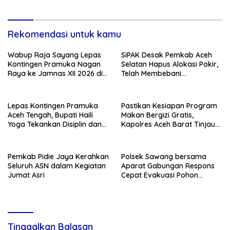
Rekomendasi untuk kamu
Wabup Raja Sayang Lepas
SiPAK Desak Pemkab Aceh
Kontingen Pramuka Nagan
Selatan Hapus Alokasi Pokir,
Raya ke Jamnas XII 2026 di
Telah Membebani
Cibubur
Kemampuan Fiskal Daerah
Lepas Kontingen Pramuka
Pastikan Kesiapan Program
Aceh Tengah, Bupati Haili
Makan Bergizi Gratis,
Yoga Tekankan Disiplin dan
Kapolres Aceh Barat Tinjau
Jaga Nama Daerah
Dapur SPPG Polri
Pemkab Pidie Jaya Kerahkan
Polsek Sawang bersama
Seluruh ASN dalam Kegiatan
Aparat Gabungan Respons
Jumat Asri
Cepat Evakuasi Pohon
Tumbang di Jalan Nasional
Tinggalkan Balasan