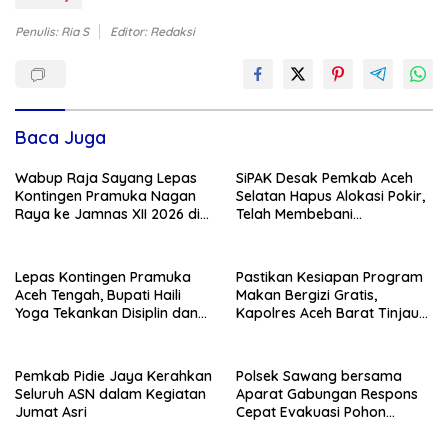
Penulis: Ria S
Editor: Redaksi
Baca Juga
Wabup Raja Sayang Lepas
SiPAK Desak Pemkab Aceh
Kontingen Pramuka Nagan
Selatan Hapus Alokasi Pokir,
Raya ke Jamnas XII 2026 di
Telah Membebani
Cibubur
Kemampuan Fiskal Daerah
Lepas Kontingen Pramuka
Pastikan Kesiapan Program
Aceh Tengah, Bupati Haili
Makan Bergizi Gratis,
Yoga Tekankan Disiplin dan
Kapolres Aceh Barat Tinjau
Jaga Nama Daerah
Dapur SPPG Polri
Pemkab Pidie Jaya Kerahkan
Polsek Sawang bersama
Seluruh ASN dalam Kegiatan
Aparat Gabungan Respons
Jumat Asri
Cepat Evakuasi Pohon
Tumbang di Jalan Nasional