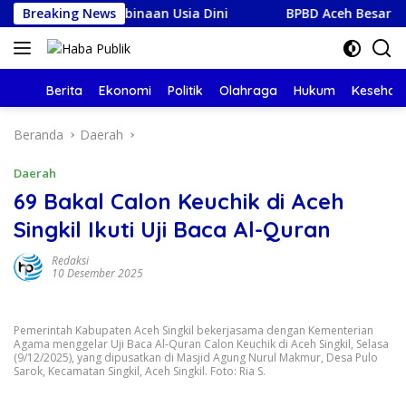
Langsung
as untuk Pembinaan Usia Dini
Breaking News
BPBD Aceh Besar Tangani T
ke
konten
Beranda
Berita
Ekonomi
Politik
Olahraga
Hukum
Kesehat
Beranda
Daerah
Daerah
69 Bakal Calon Keuchik di Aceh
Singkil Ikuti Uji Baca Al-Quran
Redaksi
10 Desember 2025
Pemerintah Kabupaten Aceh Singkil bekerjasama dengan Kementerian
Agama menggelar Uji Baca Al-Quran Calon Keuchik di Aceh Singkil, Selasa
(9/12/2025), yang dipusatkan di Masjid Agung Nurul Makmur, Desa Pulo
Sarok, Kecamatan Singkil, Aceh Singkil. Foto: Ria S.