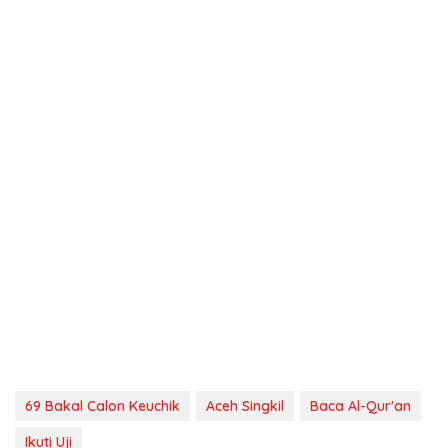
69 Bakal Calon Keuchik
Aceh Singkil
Baca Al-Qur'an
Ikuti Uji