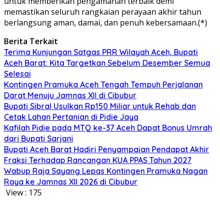
untuk memberikan pengamanan terbaik demi
memastikan seluruh rangkaian perayaan akhir tahun
berlangsung aman, damai, dan penuh kebersamaan.(*)
Berita Terkait
Terima Kunjungan Satgas PRR Wilayah Aceh, Bupati
Aceh Barat: Kita Targetkan Sebelum Desember Semua
Selesai
Kontingen Pramuka Aceh Tengah Tempuh Perjalanan
Darat Menuju Jamnas XII di Cibubur
Bupati Sibral Usulkan Rp150 Miliar untuk Rehab dan
Cetak Lahan Pertanian di Pidie Jaya
Kafilah Pidie pada MTQ ke-37 Aceh Dapat Bonus Umrah
dari Bupati Sarjani
Bupati Aceh Barat Hadiri Penyampaian Pendapat Akhir
Fraksi Terhadap Rancangan KUA PPAS Tahun 2027
Wabup Raja Sayang Lepas Kontingen Pramuka Nagan
Raya ke Jamnas XII 2026 di Cibubur
View :
175