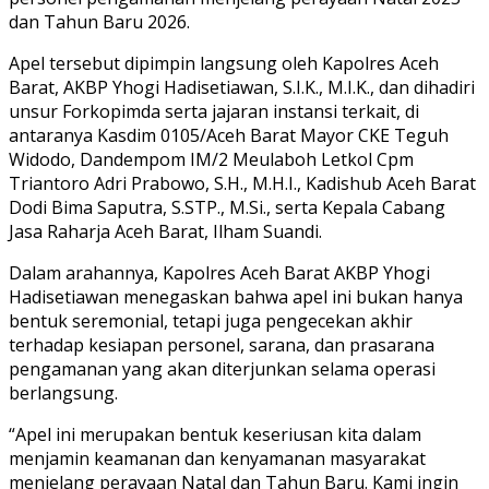
dan Tahun Baru 2026.
Apel tersebut dipimpin langsung oleh Kapolres Aceh
Barat, AKBP Yhogi Hadisetiawan, S.I.K., M.I.K., dan dihadiri
unsur Forkopimda serta jajaran instansi terkait, di
antaranya Kasdim 0105/Aceh Barat Mayor CKE Teguh
Widodo, Dandempom IM/2 Meulaboh Letkol Cpm
Triantoro Adri Prabowo, S.H., M.H.I., Kadishub Aceh Barat
Dodi Bima Saputra, S.STP., M.Si., serta Kepala Cabang
Jasa Raharja Aceh Barat, Ilham Suandi.
Dalam arahannya, Kapolres Aceh Barat AKBP Yhogi
Hadisetiawan menegaskan bahwa apel ini bukan hanya
bentuk seremonial, tetapi juga pengecekan akhir
terhadap kesiapan personel, sarana, dan prasarana
pengamanan yang akan diterjunkan selama operasi
berlangsung.
“Apel ini merupakan bentuk keseriusan kita dalam
menjamin keamanan dan kenyamanan masyarakat
menjelang perayaan Natal dan Tahun Baru. Kami ingin