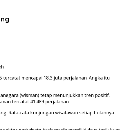
ang
eh.
tercatat mencapai 18,3 juta perjalanan. Angka itu
negara (wisman) tetap menunjukkan tren positif.
man tercatat 41.489 perjalanan.
jang. Rata-rata kunjungan wisatawan setiap bulannya
ektor pariwisata Aceh masih memiliki daya tarik kuat,