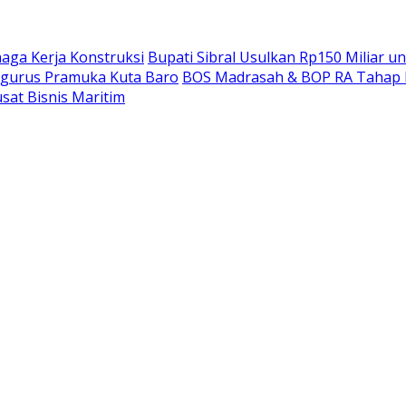
ga Kerja Konstruksi
Bupati Sibral Usulkan Rp150 Miliar un
gurus Pramuka Kuta Baro
BOS Madrasah & BOP RA Tahap II
at Bisnis Maritim