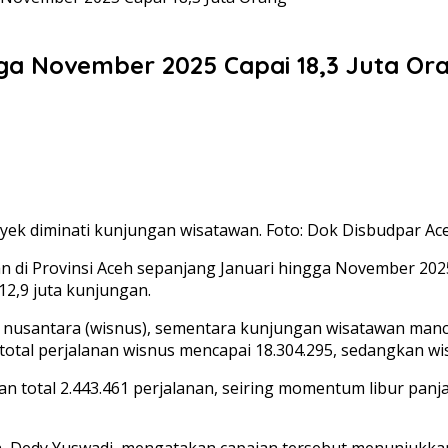
ga November 2025 Capai 18,3 Juta Or
yek diminati kunjungan wisatawan. Foto: Dok Disbudpar Ac
 di Provinsi Aceh sepanjang Januari hingga November 2025 
2,9 juta kunjungan.
 nusantara (wisnus), sementara kunjungan wisatawan manca
otal perjalanan wisnus mencapai 18.304.295, sedangkan wis
an total 2.443.461 perjalanan, seiring momentum libur pan
, Dedy Yuswadi, mengatakan capaian tersebut menunjukkan s