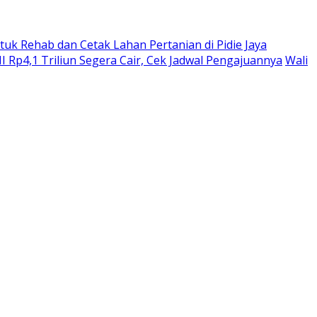
tuk Rehab dan Cetak Lahan Pertanian di Pidie Jaya
 Rp4,1 Triliun Segera Cair, Cek Jadwal Pengajuannya
Wali