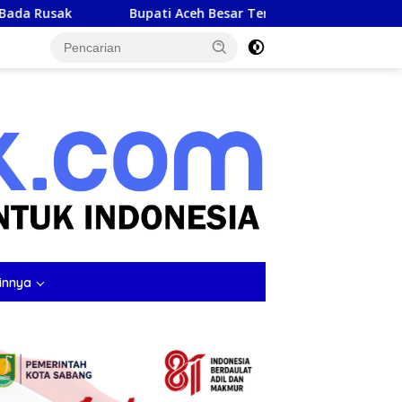
ti Aceh Besar Terima Dividen Bank Aceh Syariah Rp4,76 Miliar
tutup
innya