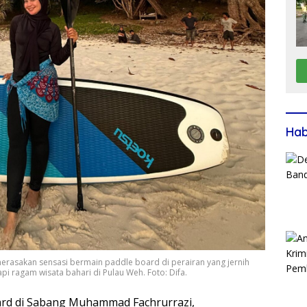
Ha
erasakan sensasi bermain paddle board di perairan yang jernih
i ragam wisata bahari di Pulau Weh. Foto: Difa.
ard di Sabang Muhammad Fachrurrazi,