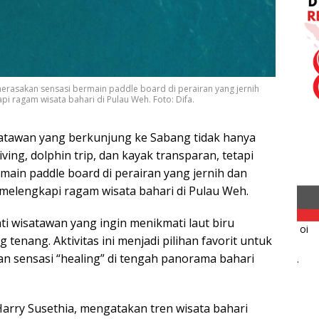
erasakan sensasi bermain paddle board di perairan yang jernih
i ragam wisata bahari di Pulau Weh. Foto: Difa.
isatawan yang berkunjung ke Sabang tidak hanya
iving, dolphin trip, dan kayak transparan, tetapi
main paddle board di perairan yang jernih dan
melengkapi ragam wisata bahari di Pulau Weh.
ti wisatawan yang ingin menikmati laut biru
oi
tenang. Aktivitas ini menjadi pilihan favorit untuk
n sensasi “healing” di tengah panorama bahari
.
Harry Susethia, mengatakan tren wisata bahari