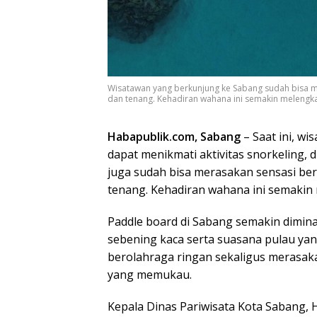
Wisatawan yang berkunjung ke Sabang sudah bisa m
dan tenang. Kehadiran wahana ini semakin melengkap
Habapublik.com, Sabang
– Saat ini, w
dapat menikmati aktivitas snorkeling, d
juga sudah bisa merasakan sensasi ber
tenang. Kehadiran wahana ini semakin 
Paddle board di Sabang semakin dimina
sebening kaca serta suasana pulau yang 
berolahraga ringan sekaligus merasaka
yang memukau.
Kepala Dinas Pariwisata Kota Sabang, 