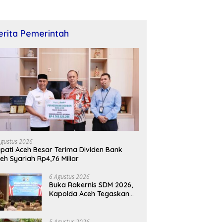
erita Pemerintah
Agustus 2026
pati Aceh Besar Terima Dividen Bank
eh Syariah Rp4,76 Miliar
6 Agustus 2026
Buka Rakernis SDM 2026,
Kapolda Aceh Tegaskan
SDM Unggul Kunci
Pelayanan Polri yang
Profesional dan Humanis
5 Agustus 2026