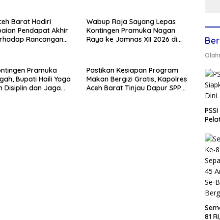
ceh Barat Hadiri
Wabup Raja Sayang Lepas
aian Pendapat Akhir
Kontingen Pramuka Nagan
Terhadap Rancangan
Raya ke Jamnas XII 2026 di
Ber
S Tahun 2027
Cibubur
Olah
ontingen Pramuka
Pastikan Kesiapan Program
gah, Bupati Haili Yoga
Makan Bergizi Gratis, Kapolres
 Disiplin dan Jaga
Aceh Barat Tinjau Dapur SPPG
aerah
Polri
PSSI
Pela
Sem
81 R