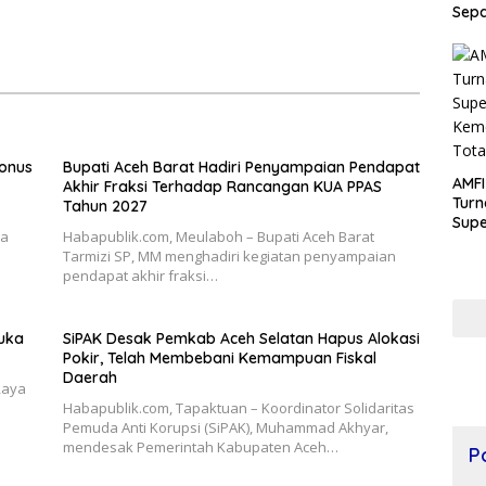
Sepa
U-45
Kec
Aceh
Bonus
Bupati Aceh Barat Hadiri Penyampaian Pendapat
AMFI
Akhir Fraksi Terhadap Rancangan KUA PPAS
Turn
Tahun 2027
Supe
da
Habapublik.com, Meulaboh – Bupati Aceh Barat
Kem
Tarmizi SP, MM menghadiri kegiatan penyampaian
Tota
pendapat akhir fraksi…
uka
SiPAK Desak Pemkab Aceh Selatan Hapus Alokasi
Pokir, Telah Membebani Kemampuan Fiskal
Daerah
Raya
Habapublik.com, Tapaktuan – Koordinator Solidaritas
Pemuda Anti Korupsi (SiPAK), Muhammad Akhyar,
mendesak Pemerintah Kabupaten Aceh…
P