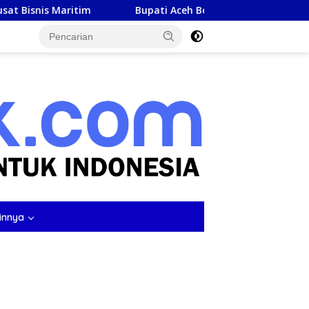
tim
Bupati Aceh Besar Minta Perhatian Pusat untuk P
tutup
innya