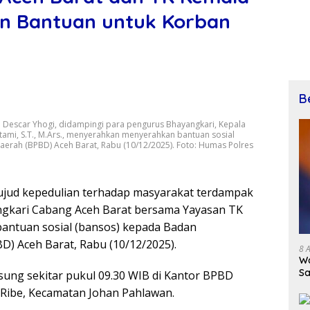
n Bantuan untuk Korban
B
 Descar Yhogi, didampingi para pengurus Bhayangkari, Kepala
Utami, S.T., M.Ars., menyerahkan menyerahkan bantuan sosial
rah (BPBD) Aceh Barat, Rabu (10/12/2025). Foto: Humas Polres
wujud kepedulian terhadap masyarakat terdampak
angkari Cabang Aceh Barat bersama Yayasan TK
antuan sosial (bansos) kepada Badan
) Aceh Barat, Rabu (10/12/2025).
8 
Wa
Sa
ung sekitar pukul 09.30 WIB di Kantor BPBD
Ribe, Kecamatan Johan Pahlawan.