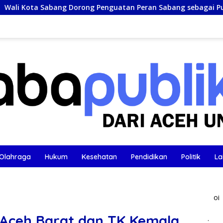
ang Dorong Penguatan Peran Sabang sebagai Pusat Bisnis Mari
Olahraga
Hukum
Kesehatan
Pendidikan
Politik
La
oi
Aceh Barat dan TK Kemala
.