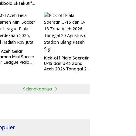
kbola Eksekutif
 Antar
amatan Se-Banda
 Resmi Bergulir
 Aceh Gelar
amen Mini Soccer
Kick-off Piala Soeratin
r League Piala
U-15 dan U-13 Zona
erdekaan 2026,
Aceh 2026 Tanggal 20
l Hadiah Rp9 Juta
Agustus di Stadion
Blang Paseh Sigli
Selengkapnya
opuler