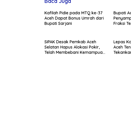
Baca Juga
Kafilah Pidie pada MTQ ke-37
Bupati A
Aceh Dapat Bonus Umrah dari
Penyamp
Bupati Sarjani
Fraksi 
KUA PPA
SiPAK Desak Pemkab Aceh
Lepas K
Selatan Hapus Alokasi Pokir,
Aceh Ten
Telah Membebani Kemampuan
Tekankan
Fiskal Daerah
Nama D