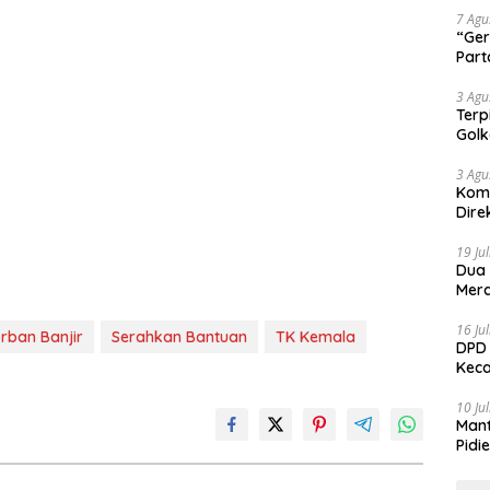
7 Agu
“Ger
Part
3 Agu
Terp
Gol
3 Agu
Komi
Dire
19 Ju
Dua
Mera
16 Ju
rban Banjir
Serahkan Bantuan
TK Kemala
DPD 
Keca
10 Ju
Mant
Pidi