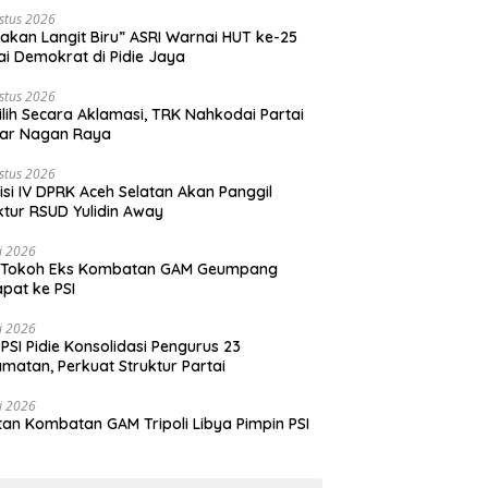
stus 2026
akan Langit Biru” ASRI Warnai HUT ke-25
ai Demokrat di Pidie Jaya
stus 2026
ilih Secara Aklamasi, TRK Nahkodai Partai
kar Nagan Raya
stus 2026
si IV DPRK Aceh Selatan Akan Panggil
ktur RSUD Yulidin Away
li 2026
 Tokoh Eks Kombatan GAM Geumpang
pat ke PSI
li 2026
PSI Pidie Konsolidasi Pengurus 23
matan, Perkuat Struktur Partai
li 2026
an Kombatan GAM Tripoli Libya Pimpin PSI
e