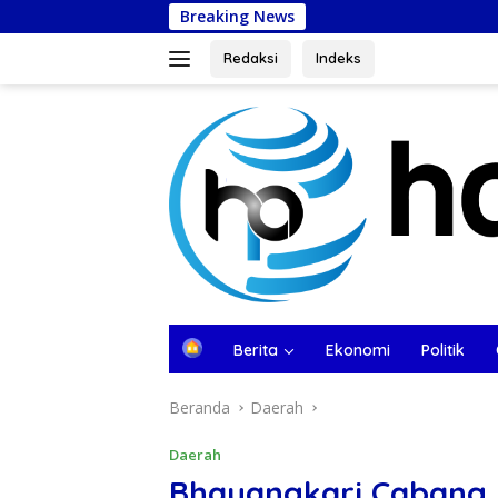
Langsung
Breaking News
Wali Kota Sab
ke
konten
Redaksi
Indeks
tutup
B
Berita
Ekonomi
Politik
e
r
Beranda
Daerah
a
n
d
Daerah
a
Bhayangkari Cabang 