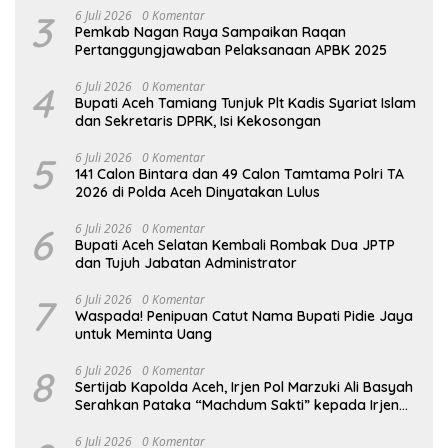
3
6 Juli 2026
0 Komentar
Pemkab Nagan Raya Sampaikan Raqan
Pertanggungjawaban Pelaksanaan APBK 2025
4
6 Juli 2026
0 Komentar
Bupati Aceh Tamiang Tunjuk Plt Kadis Syariat Islam
dan Sekretaris DPRK, Isi Kekosongan
5
6 Juli 2026
0 Komentar
141 Calon Bintara dan 49 Calon Tamtama Polri TA
2026 di Polda Aceh Dinyatakan Lulus
6
6 Juli 2026
0 Komentar
Bupati Aceh Selatan Kembali Rombak Dua JPTP
dan Tujuh Jabatan Administrator
7
6 Juli 2026
0 Komentar
Waspada! Penipuan Catut Nama Bupati Pidie Jaya
untuk Meminta Uang
8
6 Juli 2026
0 Komentar
Sertijab Kapolda Aceh, Irjen Pol Marzuki Ali Basyah
Serahkan Pataka “Machdum Sakti” kepada Irjen
Pol. Ruddi Setiawan
6 Juli 2026
0 Komentar