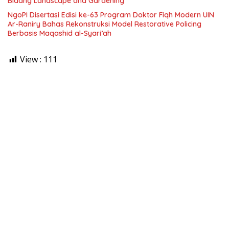
Bidang Landscape and Gardening
NgoPI Disertasi Edisi ke-63 Program Doktor Fiqh Modern UIN
Ar-Raniry Bahas Rekonstruksi Model Restorative Policing
Berbasis Maqashid al-Syari’ah
View :
111