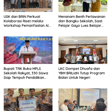
USK dan BRIN Perkuat
Menanam Benih Perlawanan
Kolaborasi Riset melalui
dari Bangku Sekolah, Saat
Workshop Pemanfaatan AI
Pelajar Gayo Lues Belajar
dalam Pembelajaran dan
Menjadi Duta Anti Narkoba
Penelitian
Bupati TRK Buka MPLS
LKC Dompet Dhuafa dan
Sekolah Rakyat, 330 Siswa
YBM BRILiaN Tutup Program
Siap Tempuh Pendidikan
Bidan Untuk Negeri
Gratis Berasrama