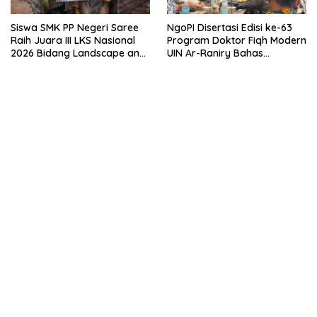
Siswa SMK PP Negeri Saree
NgoPI Disertasi Edisi ke-63
Raih Juara III LKS Nasional
Program Doktor Fiqh Modern
2026 Bidang Landscape and
UIN Ar-Raniry Bahas
Gardening
Rekonstruksi Model
Restorative Policing Berbasis
Maqashid al-Syari’ah