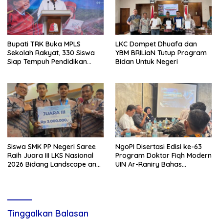
Bupati TRK Buka MPLS
LKC Dompet Dhuafa dan
Sekolah Rakyat, 330 Siswa
YBM BRILiaN Tutup Program
Siap Tempuh Pendidikan
Bidan Untuk Negeri
Gratis Berasrama
Siswa SMK PP Negeri Saree
NgoPI Disertasi Edisi ke-63
Raih Juara III LKS Nasional
Program Doktor Fiqh Modern
2026 Bidang Landscape and
UIN Ar-Raniry Bahas
Gardening
Rekonstruksi Model
Restorative Policing Berbasis
Maqashid al-Syari’ah
Tinggalkan Balasan