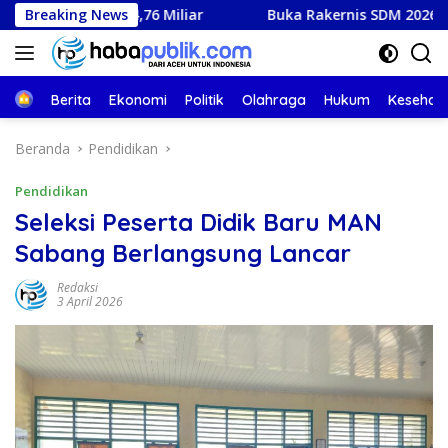
Langsung
h Rp4,76 Miliar
Breaking News
Buka Rakernis SDM 2026, Kapolda Aceh
ke
konten
Beranda
Berita
Ekonomi
Politik
Olahraga
Hukum
Kesehat
Beranda
Pendidikan
Pendidikan
Seleksi Peserta Didik Baru MAN
Sabang Berlangsung Lancar
Redaksi
3 April 2026