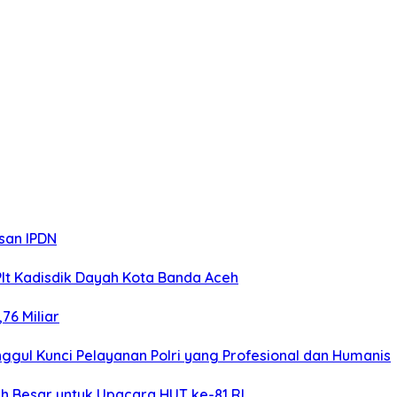
san IPDN
Plt Kadisdik Dayah Kota Banda Aceh
76 Miliar
gul Kunci Pelayanan Polri yang Profesional dan Humanis
h Besar untuk Upacara HUT ke-81 RI