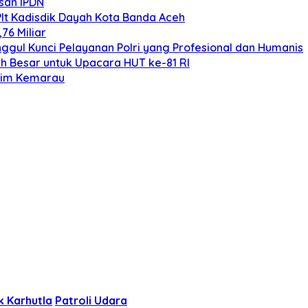
san IPDN
Plt Kadisdik Dayah Kota Banda Aceh
76 Miliar
gul Kunci Pelayanan Polri yang Profesional dan Humanis
h Besar untuk Upacara HUT ke-81 RI
sim Kemarau
k Karhutla
Patroli Udara