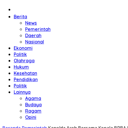
Beranda
Berita
News
Pemerintah
Daerah
Nasional
Ekonomi
Politik
Olahraga
Hukum
Kesehatan
Pendidikan
Politik
Lainnya
Agama
Budaya
Ragam
Opini
Beranda
Pemerintah
Kapolda Aceh Bersama Kepala BPBA Pa