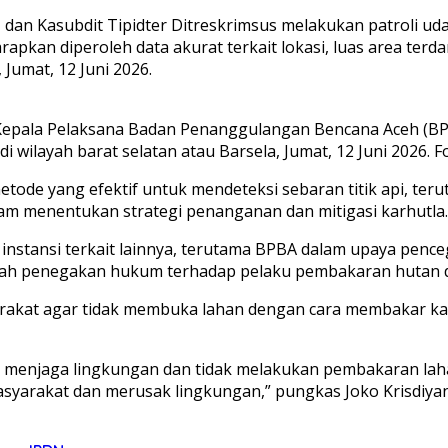
an Kasubdit Tipidter Ditreskrimsus melakukan patroli udara
harapkan diperoleh data akurat terkait lokasi, luas area te
Jumat, 12 Juni 2026.
a Kepala Pelaksana Badan Penanggulangan Bencana Aceh (
i wilayah barat selatan atau Barsela, Jumat, 12 Juni 2026. 
de yang efektif untuk mendeteksi sebaran titik api, teruta
lam menentukan strategi penanganan dan mitigasi karhutla.
 instansi terkait lainnya, terutama BPBA dalam upaya pen
gkah penegakan hukum terhadap pelaku pembakaran hutan d
arakat agar tidak membuka lahan dengan cara membakar ka
menjaga lingkungan dan tidak melakukan pembakaran laha
syarakat dan merusak lingkungan,” pungkas Joko Krisdiyan